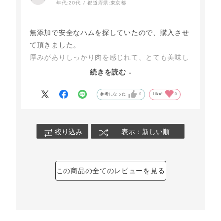
年代:
20代
都道府県:
東京都
無添加で安全なハムを探していたので、購入させ
て頂きました。
厚みがありしっかり肉を感じれて、とても美味し
かったです♪
続きを読む
ただお値段が高いので、気軽に買えないのが残念
です。
参考になった
0
Like!
0
絞り込み
表示：新しい順
この商品の全てのレビューを見る