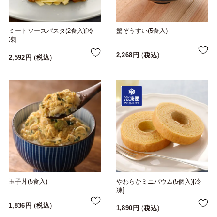
ミートソースパスタ(2食入)[冷
蟹ぞうすい(5食入)
凍]
2,268
税込
2,592
税込
玉子丼(5食入)
やわらかミニバウム(5個入)[冷
凍]
1,836
税込
1,890
税込