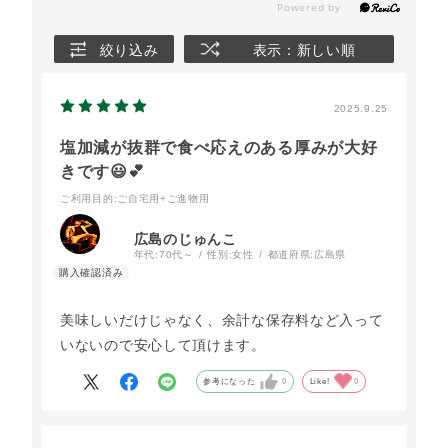
絞り込み
表示：新しい順
2025.9.25
塩加減が抜群で食べ応えのある厚みが大好
きです😃💕
ご利用目的
:ご自宅用+ご進物用
広島のじゅんこ
年代:
70代～
性別:
女性
都道府県:
広島県
美味しいだけじゃなく、余計な保存料など入って
いないので安心して頂けます。
参考になった
0
Like!
0