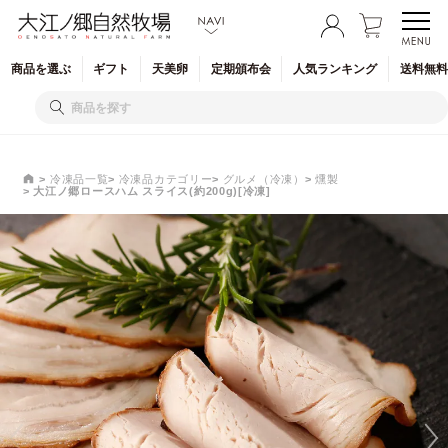
商品を
選ぶ
ギフト
天美卵
定期
頒布会
人気
ランキング
送料無料
冷凍品一覧
冷凍品カテゴリー
グルメ（冷凍）
燻製
大江ノ郷ロースハム スライス(約200g)[冷凍]