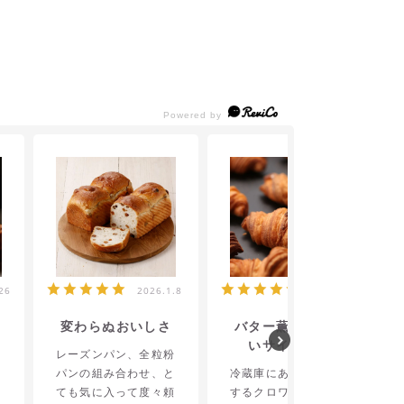
26
2026.1.8
2025.9.25
変わらぬおいしさ
バター薫る丁度良
いサイズです
し
レーズンパン、全粒粉
パンの組み合わせ、と
冷蔵庫にあるとほっと
っ
ても気に入って度々頼
するクロワッサンで