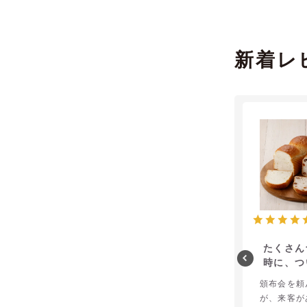
新着レ
たくさん
時に、つ
しま
頒布会を頼
が、来客が