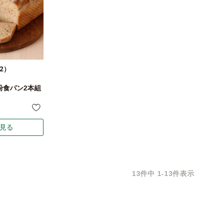
2）
粉食パン2本組
見る
13
件中
1
-
13
件表示