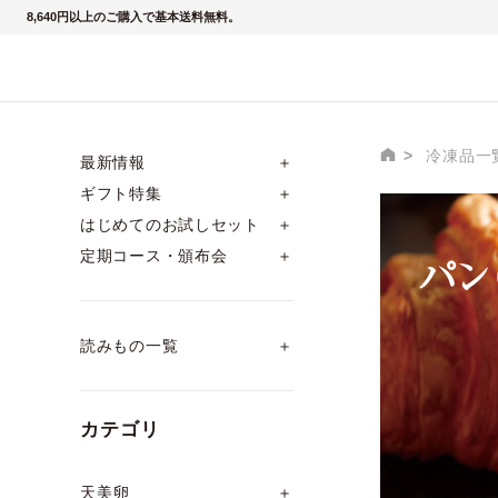
8,640円以上のご購入で基本送料無料。
冷凍品一
最新情報
＋
ギフト特集
＋
はじめてのお試しセット
＋
パン
定期コース・頒布会
＋
読みもの一覧
＋
カテゴリ
天美卵
＋