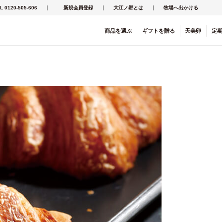
L 0120-505-606
新規会員登録
大江ノ郷とは
牧場へ出かける
商品を
選ぶ
ギフト
を
贈る
天美卵
定