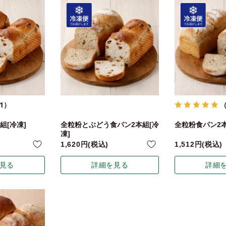
1）
組[冷凍]
全粒粉とぶどう食パン2本組[冷
全粒粉食パン2本
凍]
1,620
税込
1,512
税込
見る
詳細を見る
詳細