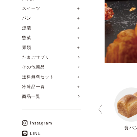
スイーツ
＋
パン
＋
燻製
＋
惣菜
＋
麺類
＋
たまごサプリ
その他商品
送料無料セット
＋
冷凍品一覧
＋
商品一覧
Instagram
送料無料セット
食パン頒布会
食パ
LINE