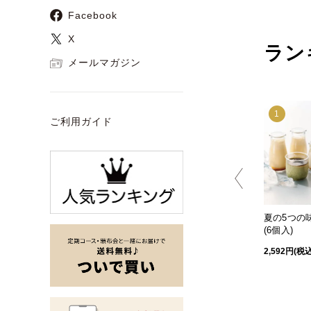
Facebook
X
ラン
メールマガジン
9
10
1
ご利用ガイド
個入)
郷の焼き菓子ボックスA
極みパウンド～檸檬づく
夏の5つの
し～
(6個入)
2,376円(税込)
2,592円(税込)
2,592円(税込