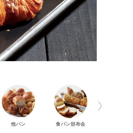
送料無料セ
他パン
食パン頒布会