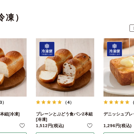
冷凍）
3）
（4）
本組[冷凍]
プレーンとぶどう食パン2本組
デニッシュブレッ
[冷凍]
1,512
税込
1,296
税込