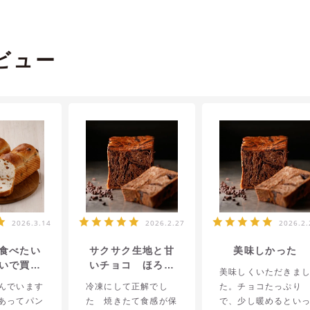
ビュー
2026.3.14
2026.2.27
2026.2.
食べたい
サクサク生地と甘
美味しかった
いで買い
いチョコ ほろに
美味しくいただきま
した
がピールが最高
んでいます
冷凍にして正解でし
た。チョコたっぷり
あってパン
た 焼きたて食感が保
で、少し暖めるとい