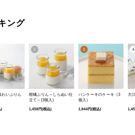
キング
2
3
4
味わいぷりん
柑橘ぷりん～しらぬい仕
パンケーキのケーキ（3
大江
立て～(3個入)
個入）
)
1,458円(税込)
1,944円(税込)
1,4