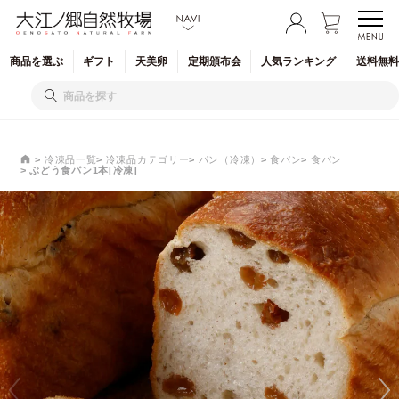
商品を
選ぶ
ギフト
天美卵
定期
頒布会
人気
ランキング
送料無料
冷凍品一覧
冷凍品カテゴリー
パン（冷凍）
食パン
食パン
ぶどう食パン1本[冷凍]