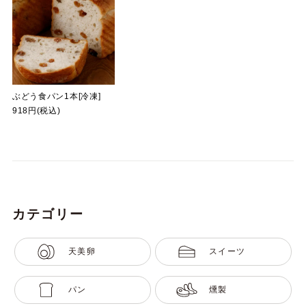
ぶどう食パン1本[冷凍]
918円(税込)
カテゴリー
天美卵
スイーツ
パン
燻製