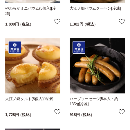
やわらかミニバウム(5個入)[冷
大江ノ郷バウムクーヘン[冷凍]
凍]
1,890
税込
1,382
税込
大江ノ郷タルト(5個入)[冷凍]
ハーブソーセージ(5本入・約
135g)[冷凍]
1,728
税込
918
税込