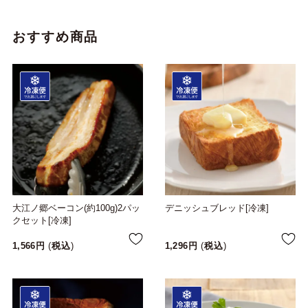
おすすめ商品
大江ノ郷ベーコン(約100g)2パッ
デニッシュブレッド[冷凍]
クセット[冷凍]
1,566
税込
1,296
税込