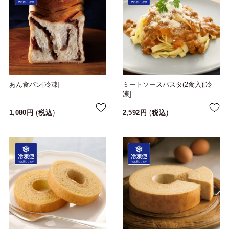
あん食パン[冷凍]
ミートソースパスタ(2食入)[冷
凍]
1,080
税込
2,592
税込