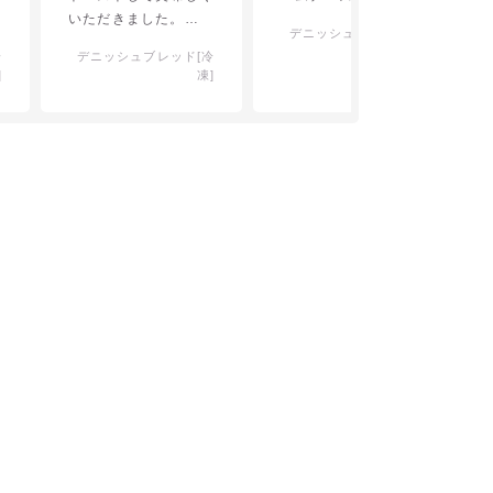
いただきました。
ードを塗って、サクッ
デニッシュブレッド[冷
最初からカットされて
といただいています。
凍]
冷
デニッシュブレッド[冷
いたら助かるかな。
]
凍]