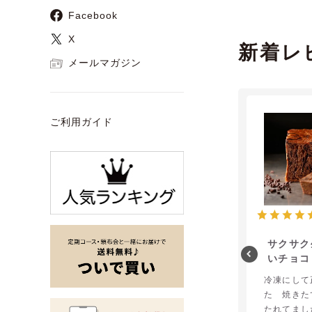
Facebook
X
新着レ
メールマガジン
ご利用ガイド
サクサク
いチョコ
がピー
冷凍にして
た 焼きた
たれてまし