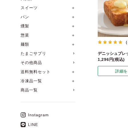
スイーツ
＋
パン
＋
燻製
＋
惣菜
＋
（
麺類
＋
デニッシュブレッ
たまごサプリ
1,296
税込
その他商品
詳細を
送料無料セット
＋
冷凍品一覧
＋
商品一覧
Instagram
LINE