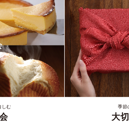
愉しむ
季節
会
大