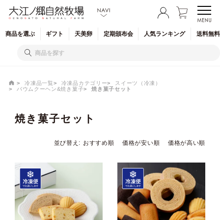
商品を
選ぶ
ギフト
天美卵
定期
頒布会
人気
ランキング
送料無料
冷凍品一覧
冷凍品カテゴリー
スイーツ（冷凍）
バウムクーヘン&焼き菓子
焼き菓子セット
焼き菓子セット
並び替え
おすすめ順
価格が安い順
価格が高い順