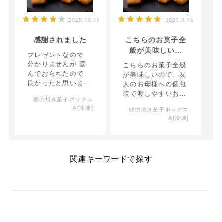
2025.10.10
2023.9.16
感謝されました
こちらのお菓子全
般が美味しいの
プレゼントなので
で、友人のお母様
分かりませんが 喜
こちらのお菓子全般
への個包装で渡し
んでおられたので
が美味しいので、友
やすいお土産にと
良かったと思いま
人のお母様への個包
購入しました。
す。
装で渡しやすいお土
郷の焼き菓子ボックス
産にと購入しまし
A[冷凍]
郷の焼き菓子ボックス
た。私も食べました
A[冷凍]
が、美味しかったで
す。ありがとうござ
いました。
関連キーワードで探す