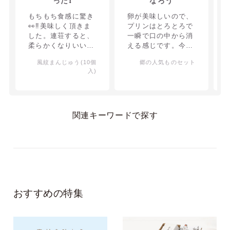
った❗
なろう
もちもち食感に驚き
卵が美味しいので、
👀‼️美味しく頂きま
プリンはとろとろで
した。連荘すると、
一瞬で口の中から消
柔らかくなりいいよ
える感じです。今ま
～！と差し上げた方
でで食べた中で1番
風紋まんじゅう(10個
郷の人気ものセット
から喜んでいただき
かな！お饅頭ももち
入)
ました。
もちで美味しいです
よ！
関連キーワードで探す
おすすめの特集