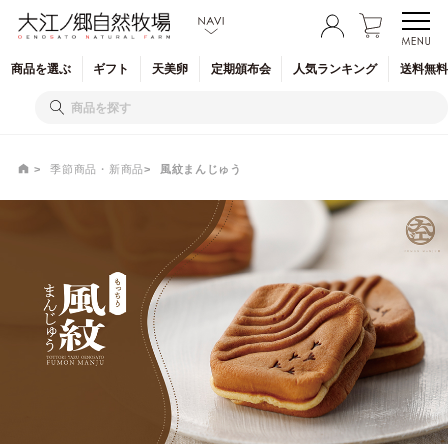
商品を
選ぶ
ギフト
天美卵
定期
頒布会
人気
ランキング
送料無料
季節商品・新商品
風紋まんじゅう
風紋まんじゅう