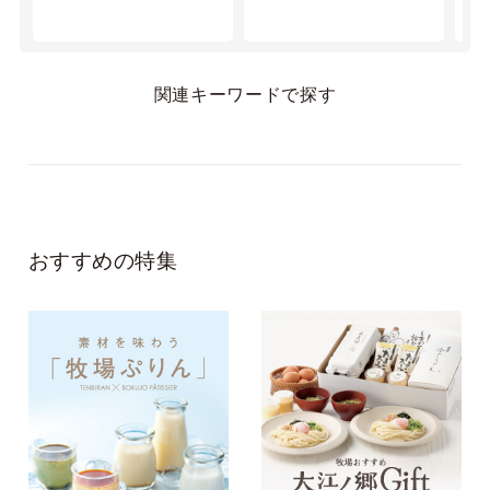
です。
ない牛乳プリン！
考えられているなと
なめらかで優しい
思いました。
味！これはリピで
す！
関連キーワードで探す
おすすめの特集