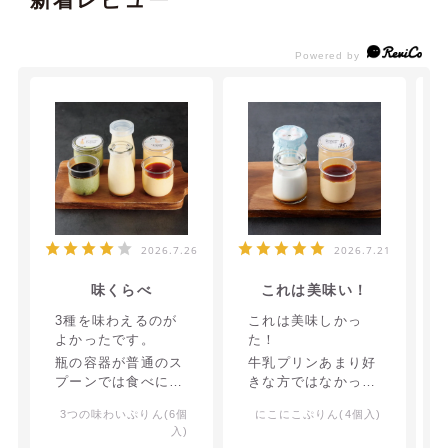
2026.7.26
2026.7.21
味くらべ
これは美味い！
3種を味わえるのが
これは美味しかっ
よかったです。
た！
瓶の容器が普通のス
牛乳プリンあまり好
プーンでは食べにく
きな方ではなかった
いが、ついていたス
のですが、これは違
3つの味わいぷりん(6個
にこにこぷりん(4個入)
プーンだと非常に食
う！
入)
べやすくてよかった
今まで食べたことが