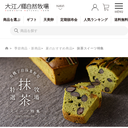
商品を
選ぶ
ギフト
天美卵
定期
頒布会
人気
ランキング
送料無料
季節商品・新商品
夏のおすすめ商品
抹茶スイーツ特集
抹茶スイーツ特集