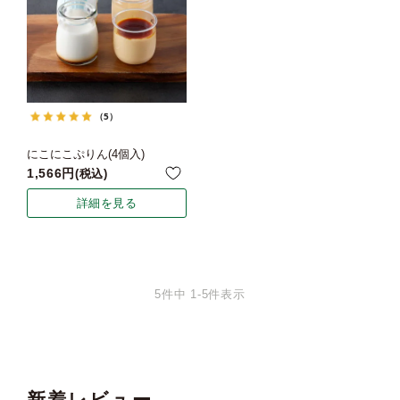
（5）
にこにこぷりん(4個入)
1,566
税込
詳細を見る
5
件中
1
-
5
件表示
新着レビュー