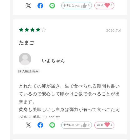
参考になった
0
Like!
0
2026.7.4
たまご
いよちゃん
とれたての卵が届き、生で食べられる期間も書い
ているので安心して卵かけご飯で食べることが出
来ます。
黄身も美味しいし白身は弾力が有って食べごたえ
があり美味しいです。
担当の方のお手紙もあり卵への思いを感じます。
参考になった
0
Like!
1