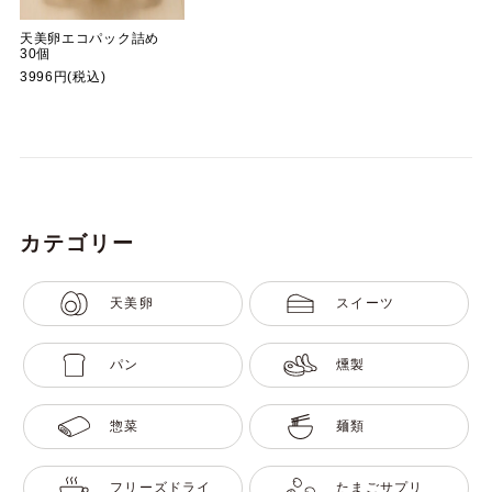
天美卵エコパック詰め
30個
3996円(税込)
カテゴリー
天美卵
スイーツ
パン
燻製
惣菜
麺類
フリーズドライ
たまごサプリ