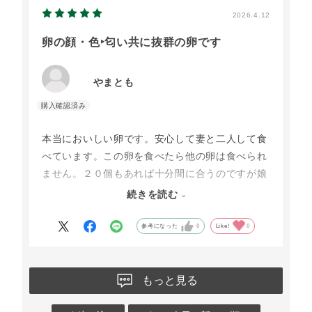
2026.4.12
卵の顔・色‣匂い共に抜群の卵です
やまとも
本当においしい卵です。安心して妻と二人して食
べています。この卵を食べたら他の卵は食べられ
ません。２０個もあれば十分間に合うのですが娘
のところにも上げるために３０個を取り寄せるこ
続きを読む
ともあります。とにかく妻はこの卵が大好きで
す。これからもよろしくお願いします。
参考になった
0
Like!
0
もっと見る