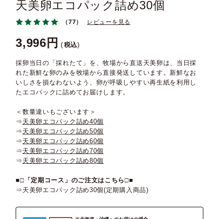
天美卵エコパック詰め30個
（77）
レビューを見る
3,996
税込
採卵当日の「採れたて」を、牧場から直送天美卵は、当日採
れた新鮮な卵のみを牧場から直接発送しています。新鮮なお
いしさを損なわないよう、卵が呼吸しやすい再生紙を利用し
たエコパックに詰めてお届けします。
＜数量違いもございます＞
⇒
天美卵エコパック詰め40個
⇒
天美卵エコパック詰め50個
⇒
天美卵エコパック詰め60個
⇒
天美卵エコパック詰め70個
⇒
天美卵エコパック詰め80個
■□
「定期コース」のご注文はこちら
□■
⇒
天美卵エコパック詰め30個(定期購入商品)