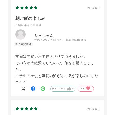
2026.6.3
朝ご飯の楽しみ
ご利用目的
:ご自宅用
りっちゃん
年代:
40代
性別:
女性
都道府県:
長野県
前回は内祝い用で購入させて頂きました。
その方が大絶賛でしたので、卵を初購入しまし
た。
小学生の子供と毎朝の卵がけご飯が楽しみになり
ました。
また購入させて頂きます。
参考になった
0
Like!
0
2026.6.3