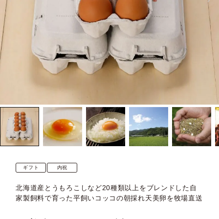
ギフト
内祝
北海道産とうもろこしなど20種類以上をブレンドした自
家製飼料で育った平飼いコッコの朝採れ天美卵を牧場直送