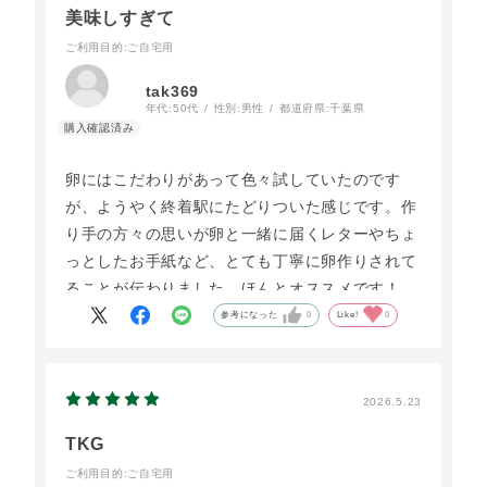
美味しすぎて
ご利用目的
:ご自宅用
tak369
年代:
50代
性別:
男性
都道府県:
千葉県
卵にはこだわりがあって色々試していたのです
が、ようやく終着駅にたどりついた感じです。作
り手の方々の思いが卵と一緒に届くレターやちょ
っとしたお手紙など、とても丁寧に卵作りされて
ることが伝わりました。ほんとオススメです！
参考になった
0
Like!
0
2026.5.23
TKG
ご利用目的
:ご自宅用