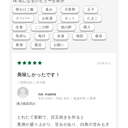
気になるレビューを表示
卵かけご飯
臭み
天美卵
玉子
スーパー
お友達
ネット
たまご
生食
ここの卵
他の卵
購入
気持ち
毎日
友達
毎回
最高
黄身
最近
お願い
2026.8.2
美味しかったです！
ご利用目的
:ご自宅用
no name
年代:
60代
性別:
女性
都道府県:
三重県
とれたて新鮮で、目玉焼きを作ると
黄身が盛り上がり、甘みがあり、白身の甘みもす