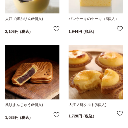
大江ノ郷ぷりん(6個入)
パンケーキのケーキ（3個入）
2,106
税込
1,944
税込
風紋まんじゅう(5個入)
大江ノ郷タルト(5個入)
1,728
税込
1,026
税込