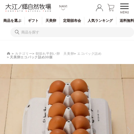
商品を
選ぶ
ギフト
天美卵
定期
頒布会
人気
ランキング
送料無料
カテゴリー
朝採れ平飼い卵 天美卵
エコパック詰め
天美卵エコパック詰め30個