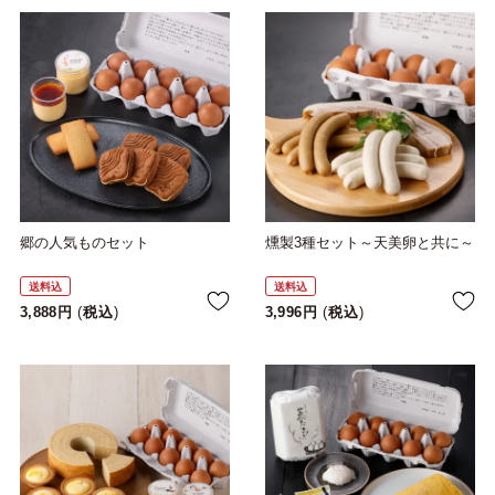
郷の人気ものセット
燻製3種セット～天美卵と共に～
送料込
送料込
3,888
税込
3,996
税込