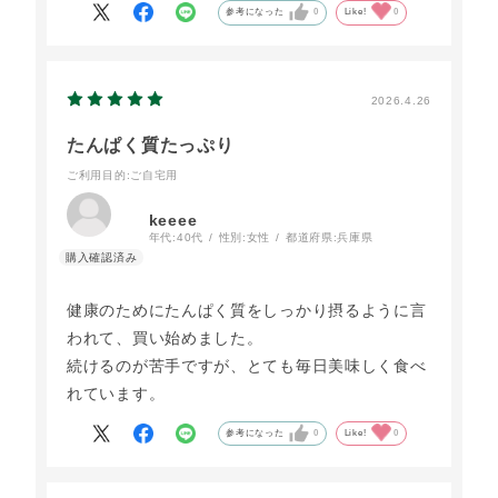
う御座いました又リピートします
参考になった
0
Like!
0
2026.4.26
たんぱく質たっぷり
ご利用目的
:ご自宅用
keeee
年代:
40代
性別:
女性
都道府県:
兵庫県
健康のためにたんぱく質をしっかり摂るように言
われて、買い始めました。
続けるのが苦手ですが、とても毎日美味しく食べ
れています。
参考になった
0
Like!
0