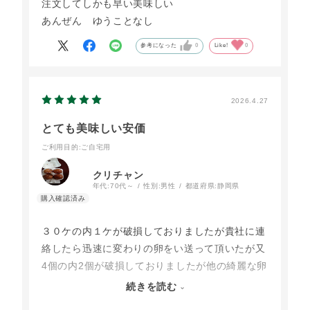
注文してしかも早い美味しい
あんぜん ゆうことなし
参考になった
0
Like!
0
2026.4.27
とても美味しい安価
ご利用目的
:ご自宅用
クリチャン
年代:
70代～
性別:
男性
都道府県:
静岡県
３０ケの内１ケが破損しておりましたが貴社に連
絡したら迅速に変わりの卵をい送って頂いたが又
4個の内2個が破損しておりましたが他の綺麗な卵
を毎朝生食としていただき誠に美味しくかつ老夫
続きを読む
婦には手軽に食せるので重宝しております有り難