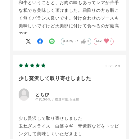
和牛ということと、お肉の味もあってレアが苦手
な私でも美味しく頂けました。霜降りの方も脂こ
く無くバランス良いです。付け合わせのソースも
美味しいですけど天美卵に付けて食べるのが最高
です。
参考になった
0
Like!
0
2023.2.9
少し贅沢して取り寄せしました
とちび
年代:
50代
都道府県:
兵庫県
少し贅沢して取り寄せしました
玉ねぎスライス 白髪ネギ 青紫蘇などをトッピ
ングして美味しくいただきまし