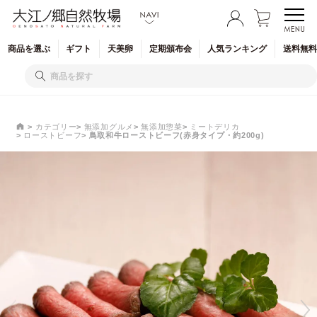
商品を
選ぶ
ギフト
天美卵
定期
頒布会
人気
ランキング
送料無料
カテゴリー
無添加グルメ
無添加惣菜
ミートデリカ
ローストビーフ
鳥取和牛ローストビーフ(赤身タイプ・約200g)