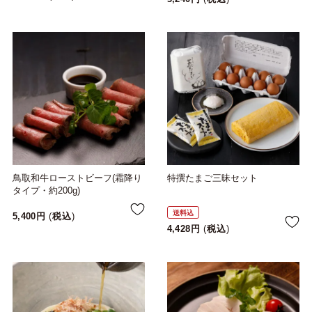
鳥取和牛ローストビーフ(霜降り
特撰たまご三昧セット
タイプ・約200g)
送料込
5,400
税込
4,428
税込