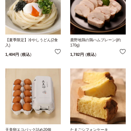
【夏季限定】冷やしうどん(2食
鹿野地鶏の鶏ハムプレーン(約
入)
170g)
1,404
税込
1,782
税込
天美卵エコパック詰め20個
たまごシフォンケーキ