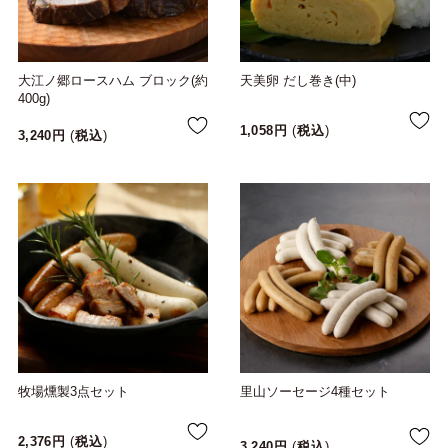
大江ノ郷ロースハム ブロック(約
天美卵 だし巻き(中)
400g)
1,058
税込
3,240
税込
牧場燻製3点セット
里山ソーセージ4種セット
2,376
税込
3,240
税込