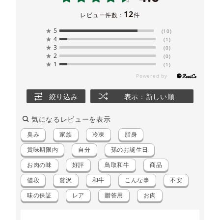
12
レビュー件数：
件
★
5
(10)
★
4
(1)
★
3
(0)
★
2
(0)
★
1
(1)
絞り込み
表示：新しい順
気になるレビューを表示
臭み
家族
冷凍
脂身
賞味期限内
自分
孫のお誕生日
お肉の味
好評
鳥取和牛
商品
値段
贅沢
和牛
こんな事
不安
味の保証
レア
贈答用
お肉