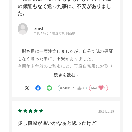
の保証もなく送った事に、不安がありまし
た。
kuni
年代:
50代
都道府県:
岡山県
贈答用に一度注文しましたが、自分で味の保証
もなく送った事に、不安がありました。
今回年末年始のご馳走にと、再度自宅用にお取り
寄せさせていただきました。
続きを読む
文句無し！美味しいです！
他にお歳暮でいただいたローストビーフもあった
参考になった
0
Like!
0
ので、贅沢に食べ比べをしたんですが…
文句無し！断然大江の郷さん！
好みもあると思いますが、霜降りではなく赤身に
2024.1.15
したのも正解でした。
少し値段が高いかなぁと思ったけど
いくつかお取り寄せさせていただいています