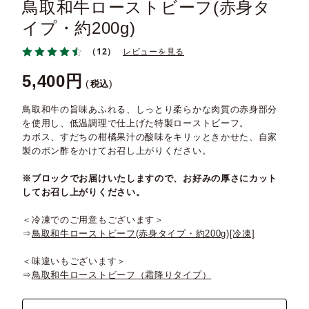
鳥取和牛ローストビーフ(赤身タ
イプ・約200g)
（12）
レビューを見る
5,400
税込
鳥取和牛の旨味あふれる、しっとり柔らかな肉質の赤身部分
を使用し、低温調理で仕上げた特製ローストビーフ。
カボス、すだちの柑橘果汁の酸味をキリッときかせた、自家
製のポン酢をかけてお召し上がりください。
※ブロックでお届けいたしますので、お好みの厚さにカット
してお召し上がりください。
＜冷凍でのご用意もございます＞
⇒
鳥取和牛ローストビーフ(赤身タイプ・約200g)[冷凍]
＜味違いもございます＞
⇒
鳥取和牛ローストビーフ（霜降りタイプ）