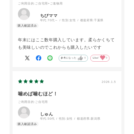
ご利用目的
:ご自宅用+ご進物用
ちびママ
年代:
70代～
性別:
女性
都道府県:
千葉県
年末にはここ数年購入しています。柔らかくちて
も美味しいのでこれからも購入したいです
参考になった
0
Like!
0
2026.1.5
噛めば噛むほど！
ご利用目的
:ご自宅用
しゅん
年代:
50代
性別:
女性
都道府県:
新潟県