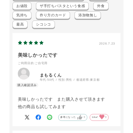
お値段
ザ手打ちパスタという食感
外食
気持ち
作り方のカード
添加物無し
最高
シコシコ
2026.7.23
美味しかったです
ご利用目的
:ご自宅用
まもるくん
年代:
50代
性別:
男性
都道府県:
東京都
美味しかったです また購入させて頂きます
他の商品も試してみます
参考になった
0
Like!
0