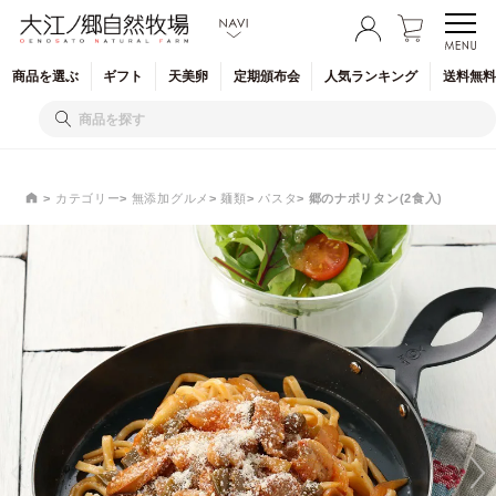
商品を
選ぶ
ギフト
天美卵
定期
頒布会
人気
ランキング
送料無料
カテゴリー
無添加グルメ
麺類
パスタ
郷のナポリタン(2食入)