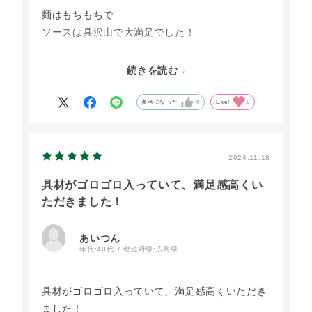
麺はもちもちで
ソースは具沢山で大満足でした！
添加物無しで
続きを読む
素材もこだわっているのに
一般的な外食で食べる物よりも
参考になった
0
Like!
0
めちゃくちゃ美味しくて
お値段もそんなに高過ぎず
幸せな気持ちになるパスタでした！
2024.11.18
具材がゴロゴロ入っていて、満足感高くい
ただきました！
あいつん
年代:
40代
都道府県:
広島県
具材がゴロゴロ入っていて、満足感高くいただき
ました！