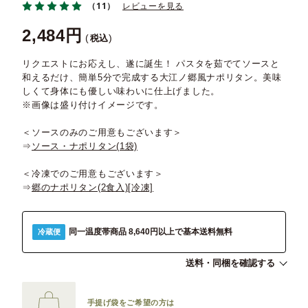
（11）
レビューを見る
2,484
税込
リクエストにお応えし、遂に誕生！ パスタを茹でてソースと
和えるだけ、簡単5分で完成する大江ノ郷風ナポリタン。美味
しくて身体にも優しい味わいに仕上げました。
※画像は盛り付けイメージです。
＜ソースのみのご用意もございます＞
⇒
ソース・ナポリタン(1袋)
＜冷凍でのご用意もございます＞
⇒
郷のナポリタン(2食入)[冷凍]
同一温度帯商品 8,640円以上で基本送料無料
冷蔵便
送料・同梱を確認する
手提げ袋をご希望の方は