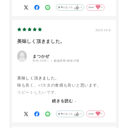
参考になった
0
Like!
0
2023.10.8
美味しく頂きました。
まつかぜ
年代:
70代～
都道府県:
神奈川県
美味しく頂きました。
味も良く、パスタの食感も良いと思います。
リピートしたいです。
一言ですが、味付けがほんのちょっと濃いこと、
続きを読む
胡椒が強めと思いますので。
食べる時に個々人で追加できるように
参考になった
0
Like!
0
少しだけ別添えにできればベストですね。