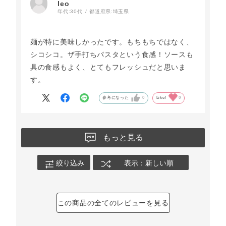
leo
年代:
30代
都道府県:
埼玉県
麺が特に美味しかったです。もちもちではなく、
シコシコ。ザ手打ちパスタという食感！ソースも
具の食感もよく、とてもフレッシュだと思いま
す。
参考になった
0
Like!
0
もっと見る
絞り込み
表示：新しい順
この商品の全てのレビューを見る