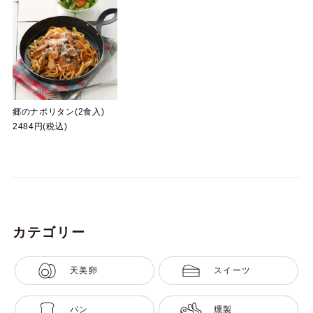
郷のナポリタン(2食入)
2484円(税込)
カテゴリー
天美卵
スイーツ
パン
燻製