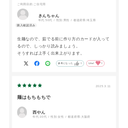
ご利用目的
:ご自宅用
きんちゃん
年代:
50代
性別:
男性
都道府県:
埼玉県
生麺なので、茹でる前に作り方のカードが入って
るので、しっかり読みましょう。
そうすれば上手く出来上がります。
参考になった
0
Like!
0
2025.3.11
麺はもちもちで
西やん
年代:
30代
性別:
女性
都道府県:
大阪府