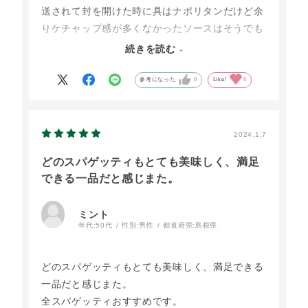
送されて封を開けた時に具はナポリタンだけど余
りケチャップ感が多くなかったソースはそうでも
ないのかな?と思ったら大間違いでした
続きを読む
ちゃんとナポリタンでした
ケチャップ多めではないのに美味しかった~
参考になった
0
Like!
0
また絶対リピしますよ！!
2024.1.7
どのスパゲッティもとても美味しく、満足
できる一品だと感じまた。
ミント
年代:
50代
性別:
男性
都道府県:
島根県
どのスパゲッティもとても美味しく、満足できる
一品だと感じまた。
全スパゲッティおすすめです。