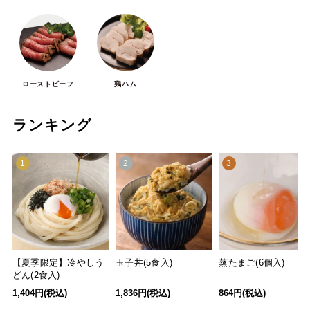
ローストビーフ
鶏ハム
ランキング
1
2
3
【夏季限定】冷やしう
玉子丼(5食入)
蒸たまご(6個入)
どん(2食入)
1,404円(税込)
1,836円(税込)
864円(税込)