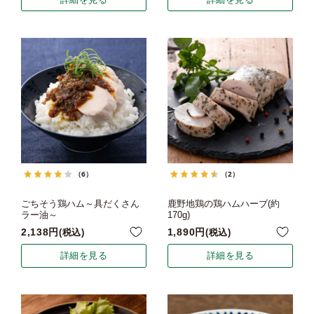
（6）
（2）
ごちそう鶏ハム～具だくさん
鹿野地鶏の鶏ハムハーブ(約
ラー油～
170g)
2,138
1,890
税込
税込
詳細を見る
詳細を見る