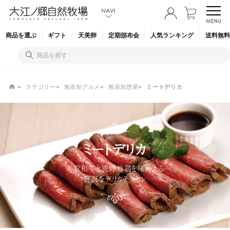
商品を
選ぶ
ギフト
天美卵
定期
頒布会
人気
ランキング
送料無料
カテゴリー
無添加グルメ
無添加惣菜
ミートデリカ
ミートデリカ
鳥取和牛と鹿野地鶏を味わえる
贅沢なデリカテッセン