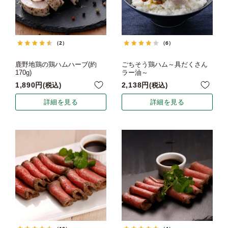
（2）
（6）
鹿野地鶏の鶏ハムハーブ(約
ごちそう鶏ハム～具だくさん
170g)
ラー油～
1,890
2,138
税込
税込
詳細を見る
詳細を見る