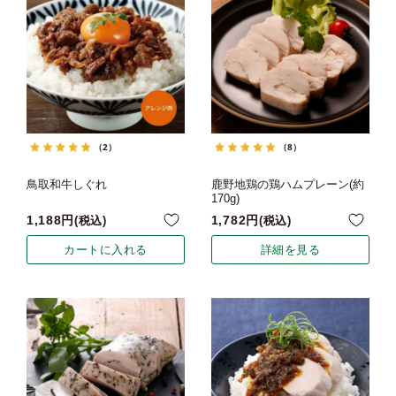
（2）
（8）
鳥取和牛しぐれ
鹿野地鶏の鶏ハムプレーン(約
170g)
1,188
1,782
税込
税込
カートに入れる
詳細を見る