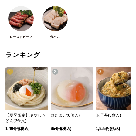
ローストビーフ
鶏ハム
ランキング
1
2
3
【夏季限定】冷やしう
蒸たまご(6個入)
玉子丼(5食入)
どん(2食入)
1,404円(税込)
864円(税込)
1,836円(税込)