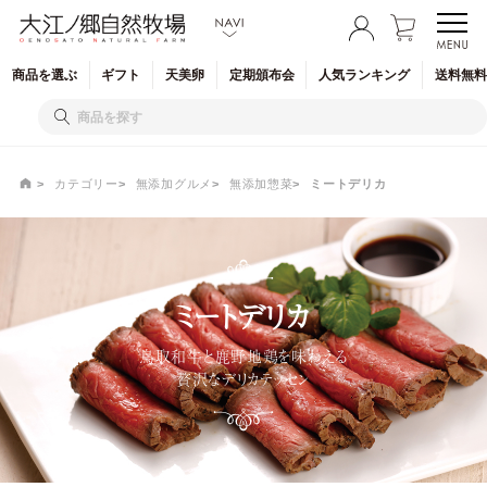
商品を
選ぶ
ギフト
天美卵
定期
頒布会
人気
ランキング
送料無料
カテゴリー
無添加グルメ
無添加惣菜
ミートデリカ
ミートデリカ
鳥取和牛と鹿野地鶏を味わえる
贅沢なデリカテッセン