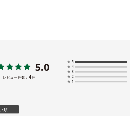
★
5
5.0
★
4
★
3
4
★
2
レビュー件数：
件
★
1
い順