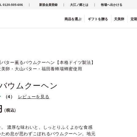
L 0120-505-606
新規会員登録
大江ノ郷とは
牧場へ出かける
商品を
選ぶ
ギフト
を
贈る
天美卵
定
場バター薫るバウムクーヘン【本格ドイツ製法】
天美卵・大山バター・福田養蜂場蜂蜜使用
バウムクーヘン
（4）
レビューを見る
税込
せ。 濃厚な味わいと、しっとりふくよかな食感
いため息が思わずこぼれるバウムクーヘン。地元