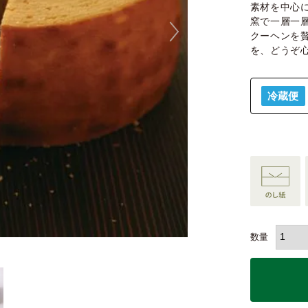
素材を中心
窯で一層一
クーヘンを
を、どうぞ
冷蔵便