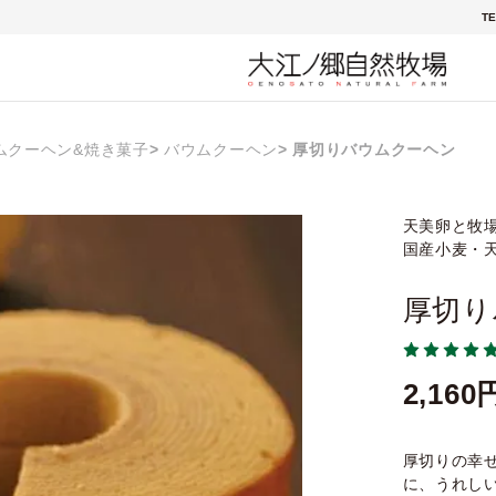
TE
ムクーヘン&焼き菓子
バウムクーヘン
厚切りバウムクーヘン
天美卵と牧
国産小麦・
厚切り
2,160
厚切りの幸
に、うれし