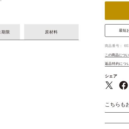
最短
味期限
原材料
商品番号
60
この商品につい
返品特約につ
シェア
こちらも