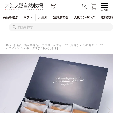
商品を
選ぶ
ギフト
天美卵
定期
頒布会
人気
ランキング
送料無料
冷凍品一覧
冷凍品カテゴリー
スイーツ（冷凍）
その他スイーツ
フィナンシェボックス(18個入)[冷凍]