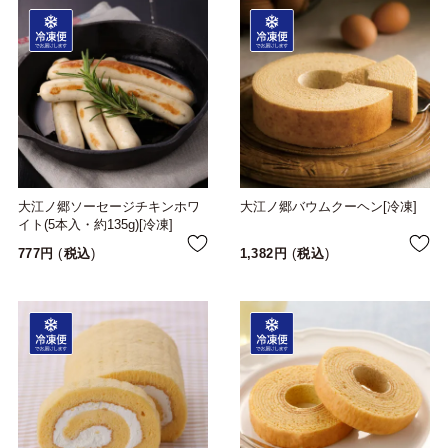
大江ノ郷ソーセージチキンホワ
大江ノ郷バウムクーヘン[冷凍]
イト(5本入・約135g)[冷凍]
777
税込
1,382
税込