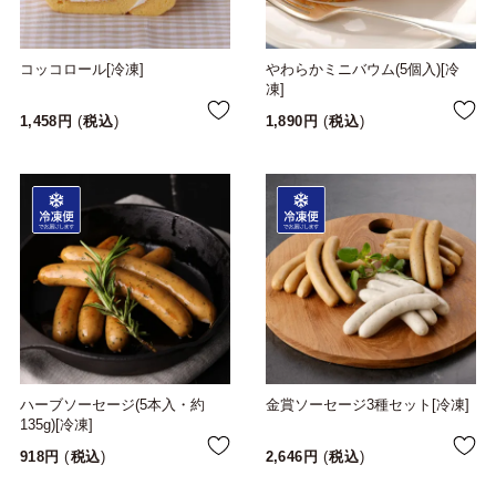
コッコロール[冷凍]
やわらかミニバウム(5個入)[冷
凍]
1,458
税込
1,890
税込
ハーブソーセージ(5本入・約
金賞ソーセージ3種セット[冷凍]
135g)[冷凍]
918
税込
2,646
税込