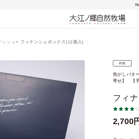
TE
ナンシェ
フィナンシェボックス(12個入)
内祝
焦がしバタ
寄せ】 【
フィナ
2,700