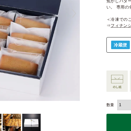
焦がしバタ
い。 専用
＜冷凍での
⇒
フィナンシ
冷蔵便