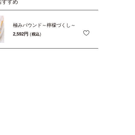
おすすめ
極みパウンド～檸檬づくし～
2,592
税込