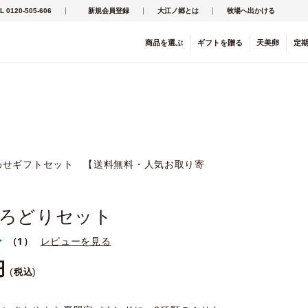
L 0120-505-606
新規会員登録
大江ノ郷とは
牧場へ出かける
商品を
選ぶ
ギフト
を
贈る
天美卵
定
わせギフトセット 【送料無料・人気お取り寄
ろどりセット
（1）
レビューを見る
税込