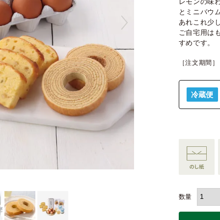
レモンの味
とミニバウ
あれこれ少
ご自宅用は
すめです。
［注文期間］
冷蔵便