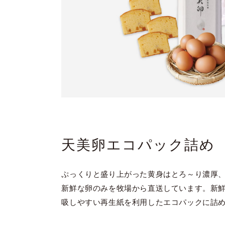
天美卵エコパック詰め
ぷっくりと盛り上がった黄身はとろ～り濃厚
新鮮な卵のみを牧場から直送しています。新
吸しやすい再生紙を利用したエコパックに詰