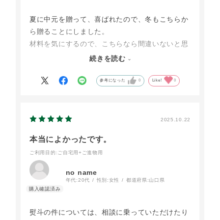
夏に中元を贈って、喜ばれたので、冬もこちらか
今回、マヨネーズに関しては感想聞いていません
ら贈ることにしました。
が、おそらくお気に召されたと思います。
材料を気にするので、こちらなら間違いないと思
いました。パンもウフマヨネーズもどれも美味し
続きを読む
いずれも、鳥取の自然の恵みを味わってる感、が
い、特にウインナーが美味しいとのことでした。
あるそうです。
野菜を用意して、贅沢なサンドイッチを楽しんだ
参考になった
0
Like!
0
そうです。
加えて、ギフトに添えられた手紙(大江の郷から
の)
が凄く良いそうです。
2025.10.22
作り手の思いや温かみが伝わってくる、との事。
本当によかったです。
ご利用目的
:ご自宅用+ご進物用
それらも相まって食べる時の美味しさが増す、と
の事でした。
no name
年代:
20代
性別:
女性
都道府県:
山口県
そんな感じで、
送った相手がいつも喜んでくださるので、ギフト
熨斗の件については、相談に乗っていただけたり
として大変送りがいがあります。