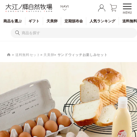
商品を
選ぶ
ギフト
天美卵
定期
頒布会
人気
ランキング
送料無料
送料無料セット
天美卵
サンドウィッチお楽しみセット