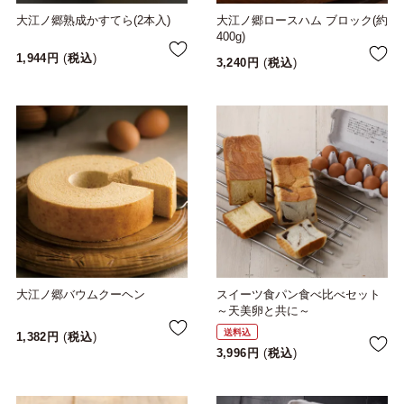
大江ノ郷熟成かすてら(2本入)
大江ノ郷ロースハム ブロック(約
400g)
1,944
税込
3,240
税込
大江ノ郷バウムクーヘン
スイーツ食パン食べ比べセット
～天美卵と共に～
送料込
1,382
税込
3,996
税込