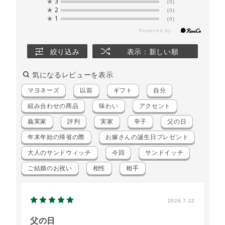
★
3
(0)
★
2
(0)
★
1
(0)
絞り込み
表示：新しい順
気になるレビューを表示
マヨネーズ
以前
ギフト
自分
組み合わせの商品
味わい
アクセント
義実家
評判
実家
辛子
父の日
年末年始の帰省の際
お嫁さんの誕生日プレゼント
大人のサンドウィッチ
今回
サンドイッチ
ご結婚のお祝い
相性
相手
2026.7.12
父の日