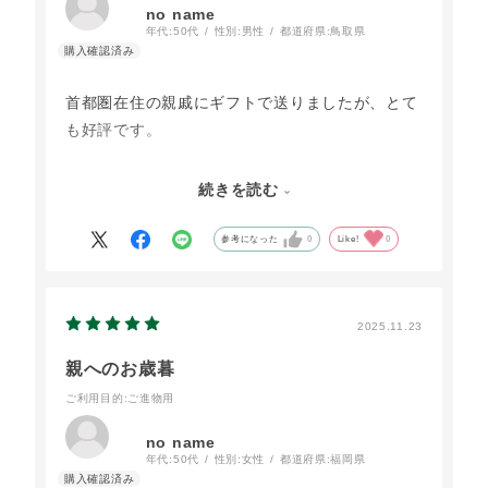
no name
年代:
50代
性別:
男性
都道府県:
鳥取県
首都圏在住の親戚にギフトで送りましたが、とて
も好評です。
今まで何度か大江の郷ギフトを送っていますが、
続きを読む
毎回とても喜ばれます。
基本は天美卵＆燻製もののセットで、後はプリ
参考になった
0
Like!
0
ン、パンなどの組み合わせをその時々で変えてい
ます。
2025.11.23
親戚の話によれば、
親へのお歳暮
天美卵は言うまでもなく、
ご利用目的
:ご進物用
ハム、ソーセージなどの燻製ものが凄く自然な味
わいで、都会ではなかなか味わえない味との事で
no name
す。
年代:
50代
性別:
女性
都道府県:
福岡県
パンもやはり美味しい、との事。