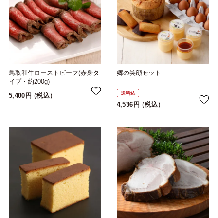
鳥取和牛ローストビーフ(赤身タ
郷の笑顔セット
イプ・約200g)
送料込
5,400
税込
4,536
税込