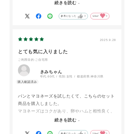
友人から、久しぶりにテンションが上がったと、
続きを読む
とても喜ばれました。
参考になった
0
Like!
0
嬉しかったです。
2025.9.28
とても気に入りました
ご利用目的
:ご自宅用
きみちゃん
年代:
60代
性別:
女性
都道府県:
神奈川県
パンとマヨネーズを試したくて、こちらのセット
商品を購入しました。
マヨネーズはコクがあり、卵やハムと相性良く、
ボクたちの食パンはずっしりと重みあり、弾力あ
続きを読む
り、もちもちしてて、めっちゃ美味しかったで
す。他のボクたちの食パンも味わってみたいなぁ
参考になった
0
Like!
0