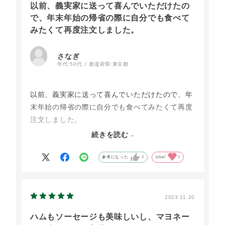
以前、義実家に送って喜んでいただけたの
で、年末年始の帰省の際に自分でも食べて
みたくて再度注文しました。
さなぎ
年代:
50代
都道府県:
東京都
以前、義実家に送って喜んでいただけたので、年
末年始の帰省の際に自分でも食べてみたくて再度
注文しました。
一回はパンと一緒に目玉焼きで。
続きを読む
翌日はたまごかけご飯で。
お義母さんと笑顔の時間を過ごせました。
参考になった
0
Like!
0
ごちそうさまでした！
2023.11.20
ハムもソーセージも美味しいし、マヨネー