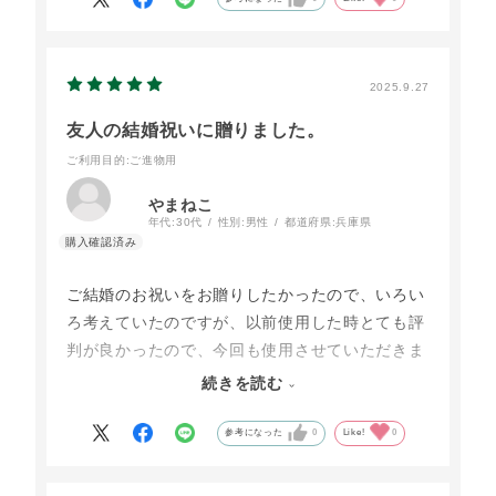
と思いました。ハムとウインナー類は燻製の香り
良かったです。
色々味わえて、良いセット商品だと思います。
2025.9.27
友人の結婚祝いに贈りました。
ご利用目的
:ご進物用
やまねこ
年代:
30代
性別:
男性
都道府県:
兵庫県
ご結婚のお祝いをお贈りしたかったので、いろい
ろ考えていたのですが、以前使用した時とても評
判が良かったので、今回も使用させていただきま
した。食べることがお好きなお二人だったので、
続きを読む
連休の初日にお送りしました。すぐに感激のお返
事をいただきました＾＾ おススメです！
参考になった
0
Like!
0