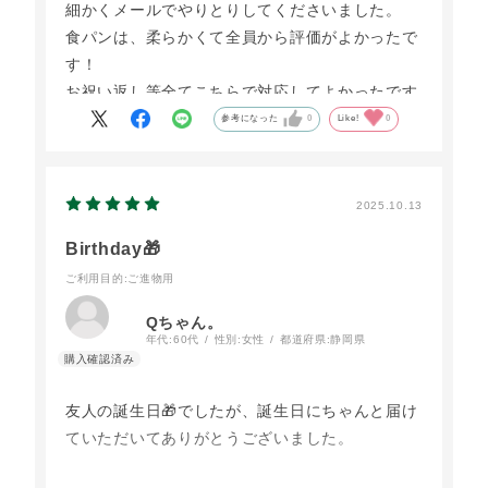
細かくメールでやりとりしてくださいました。
これからもちょくちょく利用したいと思います。
食パンは、柔らかくて全員から評価がよかったで
す！
お祝い返し等全てこちらで対応してよかったです
^_^
参考になった
0
Like!
0
2025.10.13
Birthday🎁
ご利用目的
:ご進物用
Qちゃん。
年代:
60代
性別:
女性
都道府県:
静岡県
友人の誕生日🎁でしたが、誕生日にちゃんと届け
ていただいてありがとうございました。