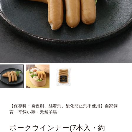
【保存料・発色剤、結着剤、酸化防止剤不使用】自家飼
育・平飼い鶏・天然羊腸
ポークウインナー(7本入・約