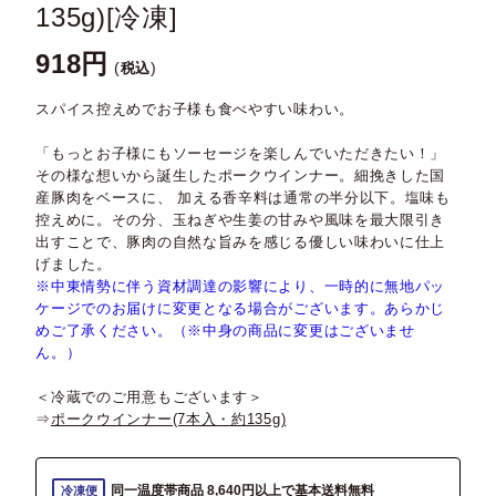
135g)[冷凍]
918
税込
スパイス控えめでお子様も食べやすい味わい。
「もっとお子様にもソーセージを楽しんでいただきたい！」
その様な想いから誕生したポークウインナー。細挽きした国
産豚肉をベースに、 加える香辛料は通常の半分以下。塩味も
控えめに。その分、玉ねぎや生姜の甘みや風味を最大限引き
出すことで、豚肉の自然な旨みを感じる優しい味わいに仕上
げました。
※中東情勢に伴う資材調達の影響により、一時的に無地パッ
ケージでのお届けに変更となる場合がございます。あらかじ
めご了承ください。（※中身の商品に変更はございませ
ん。）
＜冷蔵でのご用意もございます＞
⇒
ポークウインナー(7本入・約135g)
同一温度帯商品 8,640円以上で基本送料無料
冷凍便