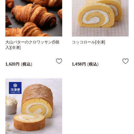
大山バターのクロワッサン(5個
コッコロール[冷凍]
入)[冷凍]
1,620
税込
1,458
税込