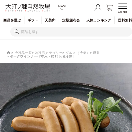
商品を
選ぶ
ギフト
天美卵
定期
頒布会
人気
ランキング
送料無料
冷凍品一覧
冷凍品カテゴリー
グルメ（冷凍）
燻製
ポークウインナー(7本入・約135g)[冷凍]