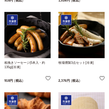
918
税込
1,026
税込
粗挽きソーセージ(5本入・約
牧場燻製3点セット[冷凍]
135g)[冷凍]
918
税込
2,376
税込