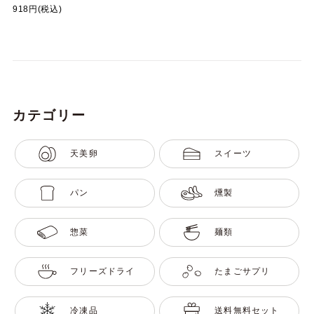
918円(税込)
カテゴリー
天美卵
スイーツ
パン
燻製
惣菜
麺類
フリーズドライ
たまごサプリ
冷凍品
送料無料セット