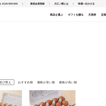
L 0120-505-606
新規会員登録
大江ノ郷とは
牧場へ出かける
商品を
選ぶ
ギフト
を
贈る
天美卵
定
並び替え
おすすめ順
価格が安い順
価格が高い順