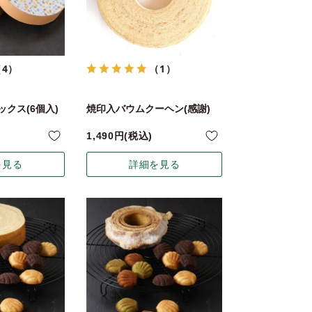
（4）
（1）
クス(6個入)
焼印入バウムクーヘン(感謝)
1,490
税込
を見る
詳細を見る