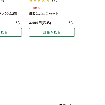
（3）
（7）
送料込
とバウム2種
燻製にこにこセット
3,996
税込
を見る
詳細を見る