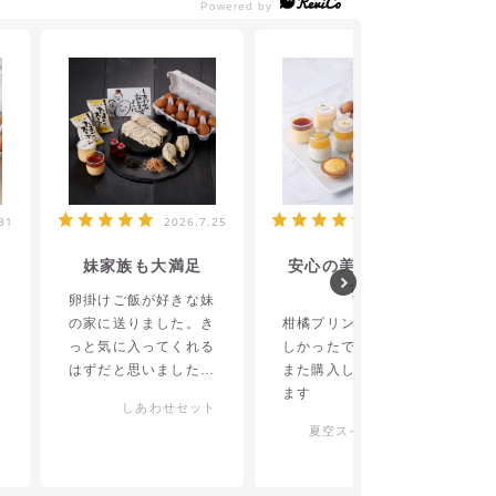
31
2026.7.25
2026.7.22
妹家族も大満足
安心の美味しさで
す
卵掛けご飯が好きな妹
助
の家に送りました。き
柑橘プリンとても美味
っと気に入ってくれる
しかったです
で
はずだと思いました
また購入したいと思い
し
が、予想通り喜んでく
ます
しあわせセット
し
れて嬉しかったです
ト
夏空スイーツセット
ね。セットの中の全て
が美味しかったそうで
す。お店にも訪れてみ