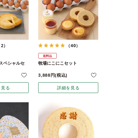
（2）
（40）
送料込
スペシャルセ
牧場にこにこセット
3,888
税込
を見る
詳細を見る