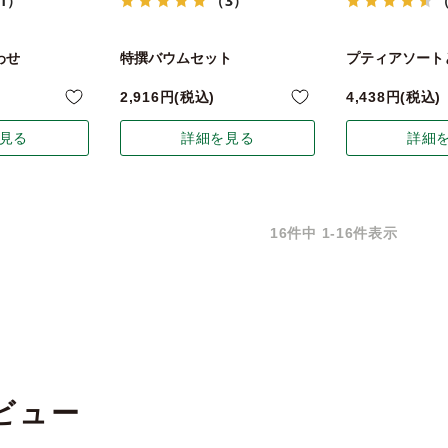
1）
（3）
わせ
特撰バウムセット
プティアソート
2,916
税込
4,438
税込
見る
詳細を見る
詳細
16
件中
1
-
16
件表示
ビュー