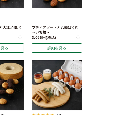
と大江ノ郷バ
プティアソートと八頭ばうむ
～いち輪～
3,056
税込
を見る
詳細を見る