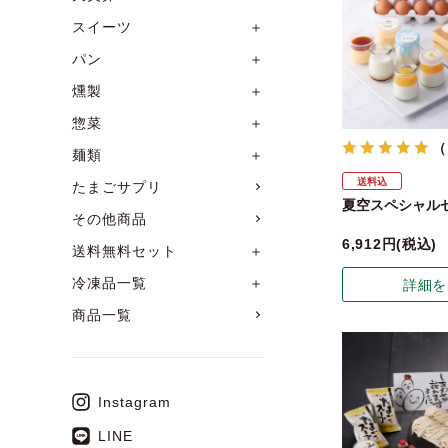
スイーツ
＋
パン
＋
燻製
＋
惣菜
＋
（
麺類
＋
送料込
たまごサプリ
夏空スペシャル
その他商品
6,912
税込
送料無料セット
＋
冷凍品一覧
＋
詳細を
商品一覧
Instagram
LINE