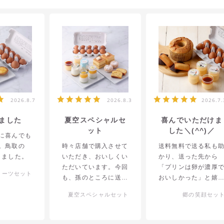
2026.8.7
2026.8.3
2026.7.
ました
夏空スペシャルセ
喜んでいただけま
ット
した＼(^^)／
に喜んでも
。鳥取の
時々店舗で購入させて
送料無料で送る私も
りました。
いただき、おいしくい
かり、送った先から
ただいています。今回
「プリンは卵が濃厚
イーツセット
も、孫のところに送り
おいしかった」と嬉
ました。喜んで食べて
いメールから届きま
夏空スペシャルセット
郷の笑顔セッ
くれています。毎回い
た！
ろいろなセットを送っ
ているので、次回は何