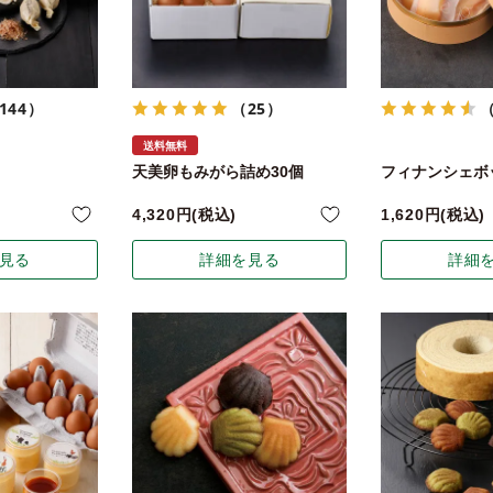
144）
（25）
送料無料
天美卵もみがら詰め30個
フィナンシェボッ
4,320
税込
1,620
税込
見る
詳細を見る
詳細