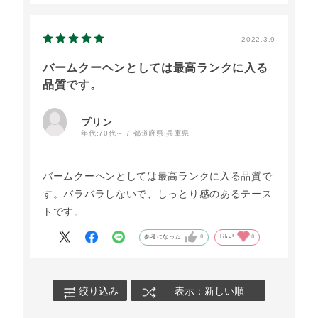
2022.3.9
バームクーヘンとしては最高ランクに入る
品質です。
プリン
年代:
70代～
都道府県:
兵庫県
バームクーヘンとしては最高ランクに入る品質で
す。バラバラしないで、しっとり感のあるテース
トです。
参考になった
0
Like!
0
絞り込み
表示：新しい順