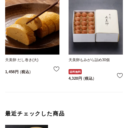
天美卵 だし巻き(大)
天美卵もみがら詰め30個
1,458
税込
送料無料
4,320
税込
最近チェックした商品