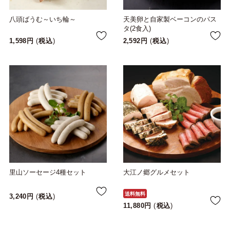
八頭ばうむ～いち輪～
天美卵と自家製ベーコンのパス
タ(2食入)
1,598
税込
2,592
税込
里山ソーセージ4種セット
大江ノ郷グルメセット
送料無料
3,240
税込
11,880
税込