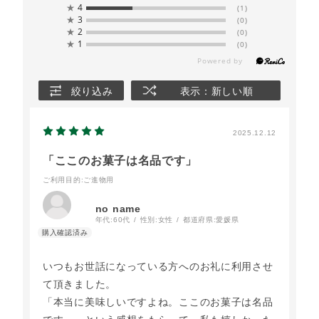
★
4
(1)
★
3
(0)
★
2
(0)
★
1
(0)
絞り込み
表示：新しい順
2025.12.12
「ここのお菓子は名品です」
ご利用目的
:ご進物用
no name
年代:
60代
性別:
女性
都道府県:
愛媛県
いつもお世話になっている方へのお礼に利用させ
て頂きました。
「本当に美味しいですよね。ここのお菓子は名品