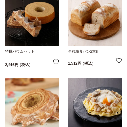
特撰バウムセット
全粒粉食パン2本組
1,512
税込
2,916
税込