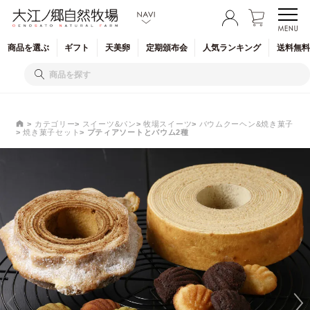
商品を
選ぶ
ギフト
天美卵
定期
頒布会
人気
ランキング
送料無料
カテゴリー
スイーツ&パン
牧場スイーツ
バウムクーヘン&焼き菓子
焼き菓子セット
プティアソートとバウム2種