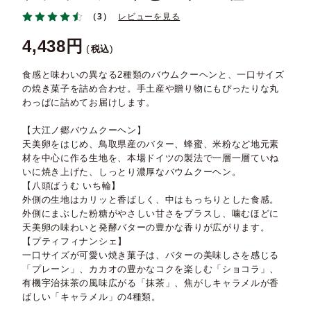
（3）
レビューを見る
4,438
税込
食感と味わいの異なる2種類のバウムクーヘンと、一口サイズ
の焼き菓子を詰め合わせ。手土産や贈り物にもぴったりな丸
わっぱに詰めてお届けします。
【大江ノ郷バウムクーヘン】
天美卵をはじめ、鳥取県産のバター、蜂蜜、米粉など地元素
材を中心に作る生地を、本場ドイツの製法で一層一層ていね
いに焼き上げた、しっとり濃厚なバウムクーヘン。
【八頭ばうむ いち輪】
外側の生地はカリッと香ばしく、中はもっちりとした食感。
外側にまぶした粉糖がやさしい甘さをプラスし、噛むほどに
天美卵の味わいと発酵バターの豊かな香りが広がります。
【プティフィナンシェ】
一口サイズが可愛い焼き菓子は、バターの美味しさを感じる
「プレーン」、カカオの豊かなコクを楽しむ「ショコラ」、
有機宇治抹茶の風味広がる「抹茶」、焦がしキャラメルが香
ばしい「キャラメル」の4種類。