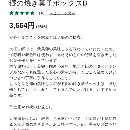
郷の焼き菓子ボックスB
（4）
レビューを見る
3,564
税込
安心とまごころを贈る大江ノ郷のご提案。
大江ノ郷では、天美卵の美味しさを味わっていただくため、
保存料や着色料は使わず、素材そのものの特徴を引き出した
お菓子作りを行っています。
主な原料は、天美卵・国産小麦粉・地元大山のバター。シン
プルながらも厳選した安心の素材から、まごころ込めてひと
つひとつ丁寧に手作りしています。
しっとりと卵の美味しさ広がる郷の焼き菓子セットは、贈り
物としても、手土産としても喜んでいただける、おすすめ商
品です。
手土産や御祝のお返しに
天美卵をはじめ、厳選した素材からパティシエ達が丁寧に作
る大江ノ郷の焼き菓子。お日持ちするため、手みやげにもぴ