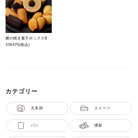
郷の焼き菓子ボックスB
3564円(税込)
カテゴリー
天美卵
スイーツ
パン
燻製