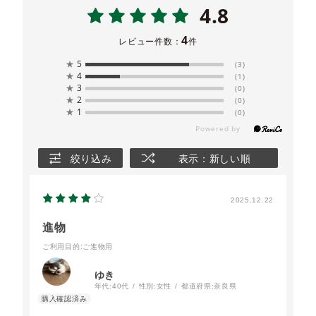
4.8
4
レビュー件数：
件
★
5
(3)
★
4
(1)
★
3
(0)
★
2
(0)
★
1
(0)
絞り込み
表示：新しい順
2025.12.22
進物
ご利用目的
:ご進物用
ゆき
年代:
40代
性別:
女性
都道府県:
奈良県