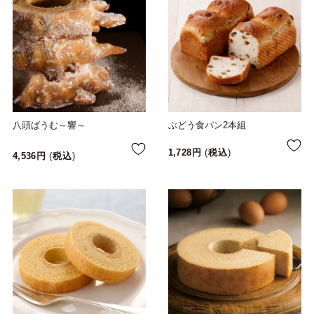
八頭ばうむ～響～
ぶどう食パン2本組
1,728
税込
4,536
税込