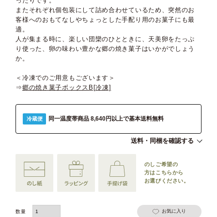
ったりです。
またそれぞれ個包装にして詰め合わせているため、突然のお
客様へのおもてなしやちょっとした手配り用のお菓子にも最
適。
人が集まる時に、楽しい団欒のひとときに、天美卵をたっぷ
り使った、卵の味わい豊かな郷の焼き菓子はいかがでしょう
か。
＜冷凍でのご用意もございます＞
⇒
郷の焼き菓子ボックスB[冷凍]
同一温度帯商品 8,640円以上で基本送料無料
冷蔵便
送料・同梱を確認する
のしご希望の
方は
こちらから
お選びください。
お気に入り