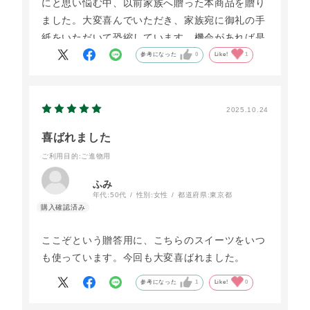
にと思い悩む中、以前家族へ贈った本商品を贈り
ました。大変喜んでいただき、家族宛に御礼の手
紙をいただいて恐縮しています。機会があれば是
非また利用したいですね。
参考になった
0
Like!
1
2025.10.24
喜ばれました
ご利用目的
:ご進物用
ふみ
年代:
50代
性別:
女性
都道府県:
東京都
ここぞという贈答用に、こちらのスイーツをいつ
も使っています。今回も大変喜ばれました。
参考になった
1
Like!
0