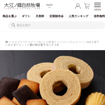
商品を
選ぶ
ギフト
天美卵
定期
頒布会
人気
ランキング
送料無料
カテゴリー
スイーツ&パン
牧場スイーツ
バウムクーヘン&焼き菓子
焼き菓子セット
郷の焼き菓子ボックスB