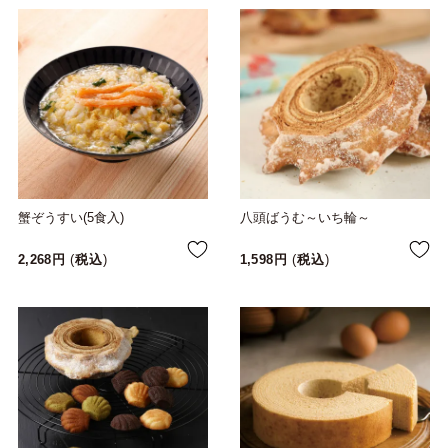
蟹ぞうすい(5食入)
八頭ばうむ～いち輪～
2,268
税込
1,598
税込