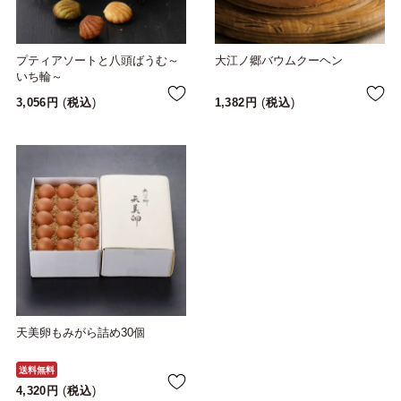
プティアソートと八頭ばうむ～
大江ノ郷バウムクーヘン
いち輪～
3,056
税込
1,382
税込
天美卵もみがら詰め30個
送料無料
4,320
税込