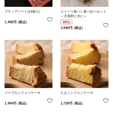
プティアソート(14個入)
スイーツ食パン食べ比べセット
～天美卵と共に～
1,458
税込
送料込
3,996
税込
メープルシフォンケーキ
たまごシフォンケーキ
1,944
税込
1,728
税込