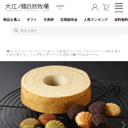
商品を
選ぶ
ギフト
天美卵
定期
頒布会
人気
ランキング
送料無料
カテゴリー
スイーツ&パン
牧場スイーツ
バウムクーヘン&焼き菓子
焼き菓子セット
プティアソートと大江ノ郷バウムクーヘン