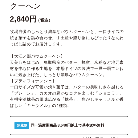
クーヘン
2,840
税込
牧場自慢のしっとり濃厚なバウムクーヘンと、一口サイズの
焼き菓子を詰め合わせ。手土産や贈り物にもぴったりな丸わ
っぱに詰めてお届けします。
【大江ノ郷バウムクーヘン】
天美卵をはじめ、鳥取県産のバター、蜂蜜、米粉など地元素
材を中心に作る生地を、本場ドイツの製法で一層一層ていね
いに焼き上げた、しっとり濃厚なバウムクーヘン。
【プティフィナンシェ】
一口サイズが可愛い焼き菓子は、バターの美味しさを感じる
「プレーン」、カカオの豊かなコクを楽しむ「ショコラ」、
有機宇治抹茶の風味広がる「抹茶」、焦がしキャラメルが香
ばしい「キャラメル」の4種類。
同一温度帯商品 8,640円以上で基本送料無料
冷蔵便