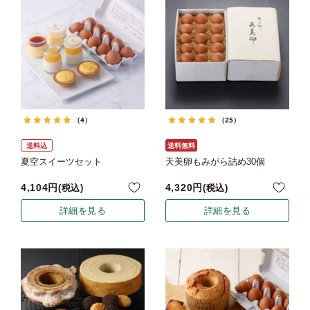
（4）
（25）
送料込
送料無料
夏空スイーツセット
天美卵もみがら詰め30個
4,104
4,320
税込
税込
詳細を見る
詳細を見る