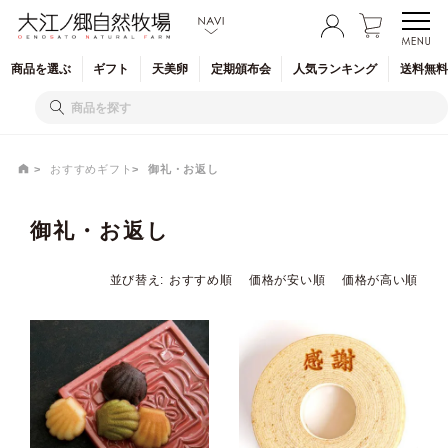
商品を
選ぶ
ギフト
天美卵
定期
頒布会
人気
ランキング
送料無料
おすすめギフト
御礼・お返し
御礼・お返し
並び替え
おすすめ順
価格が安い順
価格が高い順