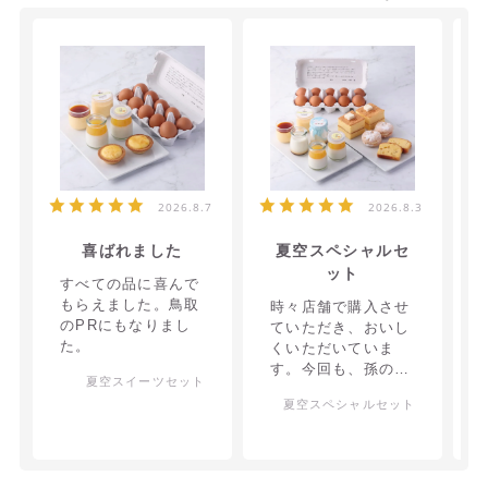
2026.8.7
2026.8.3
喜ばれました
夏空スペシャルセ
ット
すべての品に喜んで
もらえました。鳥取
時々店舗で購入させ
のPRにもなりまし
ていただき、おいし
た。
くいただいていま
す。今回も、孫のと
夏空スイーツセット
ころに送りました。
夏空スペシャルセット
喜んで食べてくれて
います。毎回いろい
ろなセットを送って
いるので、次回は何