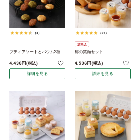
（3）
（27）
送料込
プティアソートとバウム2種
郷の笑顔セット
4,438
4,536
税込
税込
詳細を見る
詳細を見る