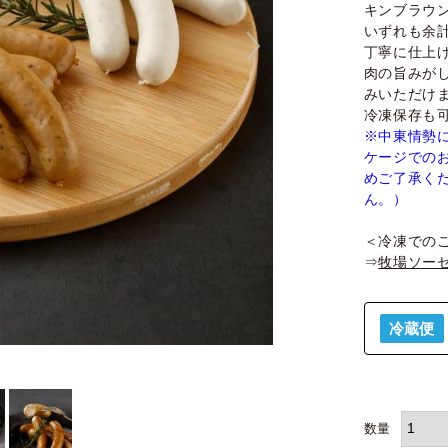
キンブラウ
いずれも余
丁寧に仕上
肉の旨みが
みいただけ
冷凍保存も
※中東情勢
ケージでの
めご了承く
ん。）
＜冷凍での
⇒
牧場ソーセ
冷蔵便