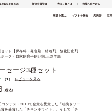
L 0120-505-606
新規会員登録
大江ノ郷とは
牧場へ出かける
商品を
選ぶ
ギフト
を
贈る
天美卵
定
製セット【保存料・発色剤、結着剤、酸化防止剤
産ポーク・自家飼育平飼い鶏.天然羊腸
ーセージ3種セット
（1）
レビューを見る
税込
加工コンテスト2019で金賞を受賞した「粗挽きソー
銀賞を受賞した「チキンホワイト」、そして「チ