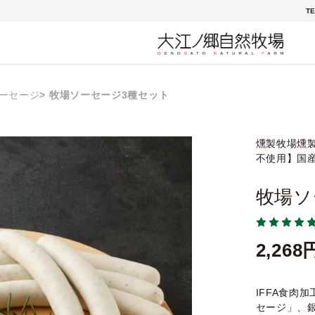
TE
ーセージ
牧場ソーセージ3種セット
燻製牧場燻
不使用】国
牧場ソ
2,268
IFFA食肉
セージ」、