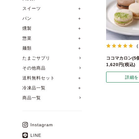
スイーツ
＋
パン
＋
燻製
＋
惣菜
＋
（
麺類
＋
ココマカロン(5
たまごサプリ
1,620
税込
その他商品
詳細を
送料無料セット
＋
冷凍品一覧
＋
商品一覧
Instagram
LINE