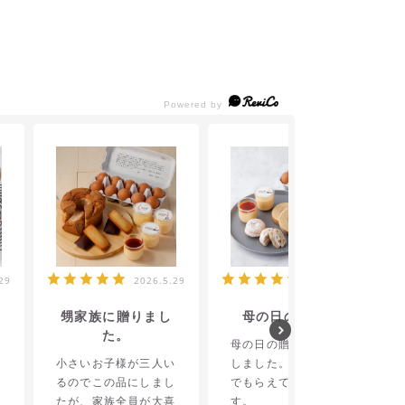
29
2026.5.29
2026.5.25
甥家族に贈りまし
母の日の贈り物
た。
う
母の日の贈り物に利用
両
小さいお子様が三人い
しました。とても喜ん
るのでこの品にしまし
でもらえて良かったで
たが、家族全員が大喜
す。