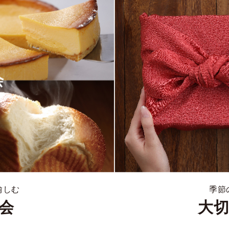
愉しむ
季節
会
大