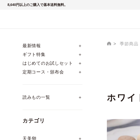
8,640円以上のご購入で基本送料無料。
季節商品
最新情報
＋
ギフト特集
＋
はじめてのお試しセット
＋
定期コース・頒布会
＋
ホワイ
読みもの一覧
＋
カテゴリ
天美卵
＋