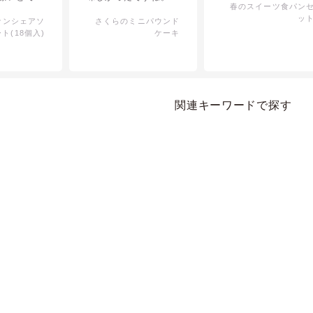
春のスイーツ食パン
ちになりま
ッ
ナンシェアソ
さくらのミニパウンド
ろんお味も
ート(18個入)
ケーキ
ったです。
関連キーワードで探す