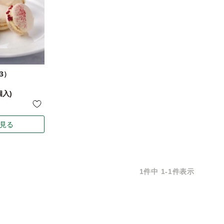
3）
個入)
見る
1
件中
1
-
1
件表示