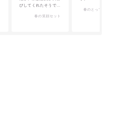
セ
びしてくれたそうで、
ト
春のとっておきセット
卵はタマゴかけご飯で
春の笑顔セット
甥夫婦は美味しく食べ
て呉れたとのメールを
貰いました。