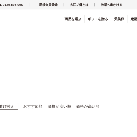
L 0120-505-606
新規会員登録
大江ノ郷とは
牧場へ出かける
商品を
選ぶ
ギフト
を
贈る
天美卵
定
並び替え
おすすめ順
価格が安い順
価格が高い順