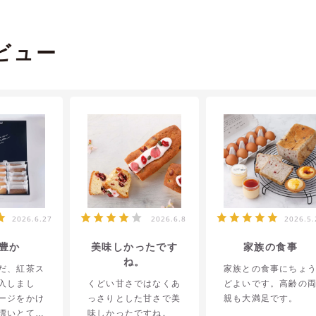
ビュー
2026.6.27
2026.6.8
2026.5.
豊か
美味しかったです
家族の食事
ね。
だ、紅茶ス
家族との食事にちょ
入しまし
くどい甘さではなくあ
どよいです。高齢の
ージをかけ
っさりとした甘さで美
親も大満足です。
漂いとても
味しかったですね。