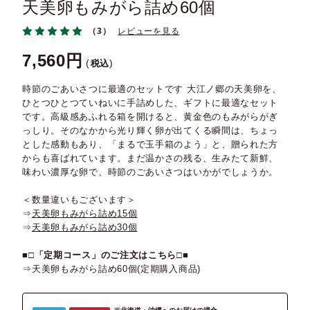
天美卵もみがら詰め60個
（3）
レビューを見る
7,560
税込
時節のごあいさつに最適のセットです 大江ノ郷の天美卵を、
ひとつひとつていねいに手詰めした、ギフトに最適なセット
です。高級感あふれる箱を開けると、黄金色のもみがらがぎ
っしり。そのなかから光り輝く卵が出てくる瞬間は、ちょっ
とした感動もあり、「まるで玉手箱のよう」と、贈られた方
からも喜ばれています。まだ温かさの残る、生みたて新鮮、
味わい濃厚な卵で、時節のごあいさつはいかがでしょうか。
＜数量違いもございます＞
⇒
天美卵もみがら詰め15個
⇒
天美卵もみがら詰め30個
■□
「定期コース」のご注文はこちら
□■
⇒
天美卵もみがら詰め60個(定期購入商品)