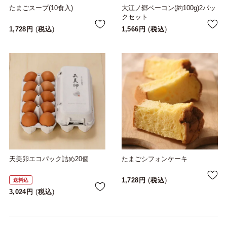
たまごスープ(10食入)
大江ノ郷ベーコン(約100g)2パッ
クセット
1,728
税込
1,566
税込
天美卵エコパック詰め20個
たまごシフォンケーキ
1,728
税込
送料込
3,024
税込