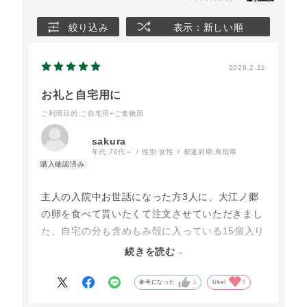
絞り込み
表示：新しい順
2026.2.21
お礼と自宅用に
ご利用目的
:ご自宅用+ご進物用
sakura
年代:
70代～
性別:
女性
都道府県:
鳥取県
主人の入院中お世話になった方3人に、大江ノ郷
の卵を食べて貰いたくて注文させていただきまし
た。自宅の分も含めもみ殻に入っている15個入り
が欲しかったので初めは30個入りを2セット購入
続きを読む
して、１箱づつ差し上げようと思っていたのです
が、条件にぴったりの15個入り4箱のセットがあ
参考になった
1
Like!
0
るのを見つけ購入しました。