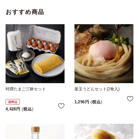
おすすめ商品
特撰たまご三昧セット
釜玉うどんセット(2食入)
1,296
税込
送料込
4,428
税込