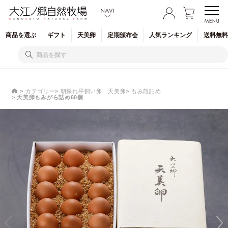
商品を
選ぶ
ギフト
天美卵
定期
頒布会
人気
ランキング
送料無料
カテゴリー
朝採れ平飼い卵 天美卵
もみ殻詰め
天美卵もみがら詰め60個