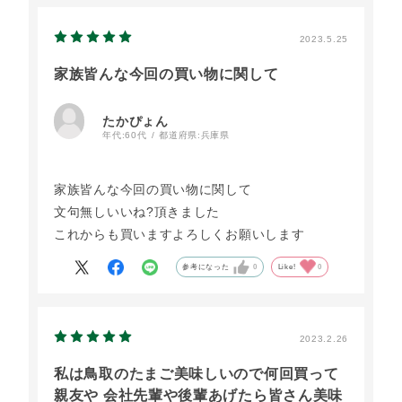
以前私が何回かいただいたもみ殻30個入りのセッ
トは双子の卵がほとんどの大きな卵で、それと同
2023.5.25
じ大きさを期待していた私は、普通より少し大き
家族皆んな今回の買い物に関して
め位のサイズで、大きさに関しては期待とちょっ
と違いました。
たかぴょん
でも、卵の美味しさと黄身の濃いさは抜群なので
年代:
60代
都道府県:
兵庫県
差し上げた皆さんにとても喜んで貰えたので嬉し
かったです。
家族皆んな今回の買い物に関して
自宅でも卵かけご飯をはじめとして大事に大事に
文句無しいいね?頂きました
いただき満足しました。
これからも買いますよろしくお願いします
今度は大きな卵が欲しい時には、事前に相談して
購入したいと思います。
参考になった
0
Like!
0
2023.2.26
私は鳥取のたまご美味しいので何回買って
親友や 会社先輩や後輩あげたら皆さん美味