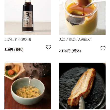
天のしずく(200ml)
大江ノ郷ぷりん(6個入)
810
税込
2,106
税込