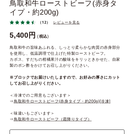
鳥取和牛ローストビーフ(赤身タ
イプ・約200g)
（12）
レビューを見る
5,400
税込
鳥取和牛の旨味あふれる、しっとり柔らかな肉質の赤身部分
を使用し、低温調理で仕上げた特製ローストビーフ。
カボス、すだちの柑橘果汁の酸味をキリッときかせた、自家
製のポン酢をかけてお召し上がりください。
※ブロックでお届けいたしますので、お好みの厚さにカット
してお召し上がりください。
＜冷凍でのご用意もございます＞
⇒
鳥取和牛ローストビーフ(赤身タイプ・約200g)[冷凍]
＜味違いもございます＞
⇒
鳥取和牛ローストビーフ（霜降りタイプ）