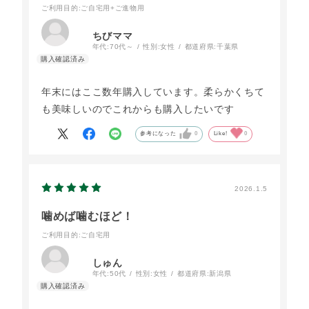
ご利用目的
:ご自宅用+ご進物用
ちびママ
年代:
70代～
性別:
女性
都道府県:
千葉県
年末にはここ数年購入しています。柔らかくちて
も美味しいのでこれからも購入したいです
参考になった
0
Like!
0
2026.1.5
噛めば噛むほど！
ご利用目的
:ご自宅用
しゅん
年代:
50代
性別:
女性
都道府県:
新潟県