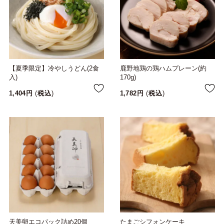
【夏季限定】冷やしうどん(2食
鹿野地鶏の鶏ハムプレーン(約
入)
170g)
1,404
税込
1,782
税込
天美卵エコパック詰め20個
たまごシフォンケーキ