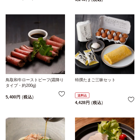
鳥取和牛ローストビーフ(霜降り
特撰たまご三昧セット
タイプ・約200g)
送料込
5,400
税込
4,428
税込