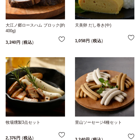
大江ノ郷ロースハム ブロック(約
天美卵 だし巻き(中)
400g)
1,058
税込
3,240
税込
牧場燻製3点セット
里山ソーセージ4種セット
2,376
税込
3,240
税込