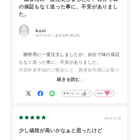
の保証もなく送った事に、不安がありまし
た。
kuni
年代:
50代
都道府県:
岡山県
贈答用に一度注文しましたが、自分で味の保証
もなく送った事に、不安がありました。
今回年末年始のご馳走にと、再度自宅用にお取り
寄せさせていただきました。
続きを読む
文句無し！美味しいです！
他にお歳暮でいただいたローストビーフもあった
参考になった
0
Like!
0
ので、贅沢に食べ比べをしたんですが…
文句無し！断然大江の郷さん！
好みもあると思いますが、霜降りではなく赤身に
2024.1.15
したのも正解でした。
少し値段が高いかなぁと思ったけど
いくつかお取り寄せさせていただいています