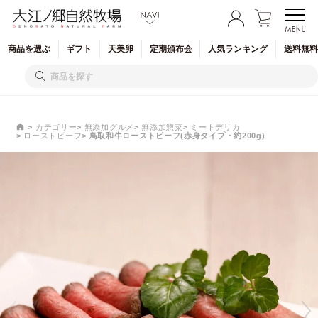
商品を
選ぶ
ギフト
天美卵
定期
頒布会
人気
ランキング
送料無料
カテゴリー
無添加グルメ
無添加惣菜
ミートデリカ
ローストビーフ
鳥取和牛ローストビーフ(赤身タイプ・約200g)