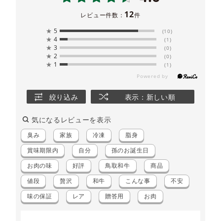
12
レビュー件数：
件
★
5
(10)
★
4
(1)
★
3
(0)
★
2
(0)
★
1
(1)
絞り込み
表示：新しい順
気になるレビューを表示
臭み
家族
冷凍
脂身
賞味期限内
自分
孫のお誕生日
お肉の味
好評
鳥取和牛
商品
値段
贅沢
和牛
こんな事
不安
味の保証
レア
贈答用
お肉