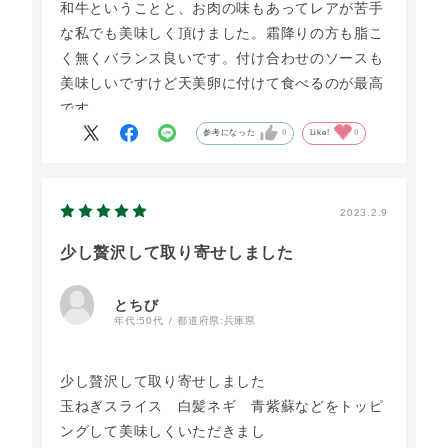
和牛ということと、お肉の味もあってレアが苦手
な私でも美味しく頂けました。霜降りの方も脂こ
く無くバランス良いです。付け合わせのソースも
美味しいですけど天美卵に付けて食べるのが最高
です。
参考になった
0
Like!
0
2023.2.9
少し贅沢して取り寄せしました
とちび
年代:
50代
都道府県:
兵庫県
少し贅沢して取り寄せしました
玉ねぎスライス 白髪ネギ 青紫蘇などをトッピ
ングして美味しくいただきまし