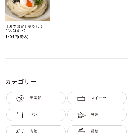
【夏季限定】冷やしう
どん(2食入)
1404円(税込)
カテゴリー
天美卵
スイーツ
パン
燻製
惣菜
麺類