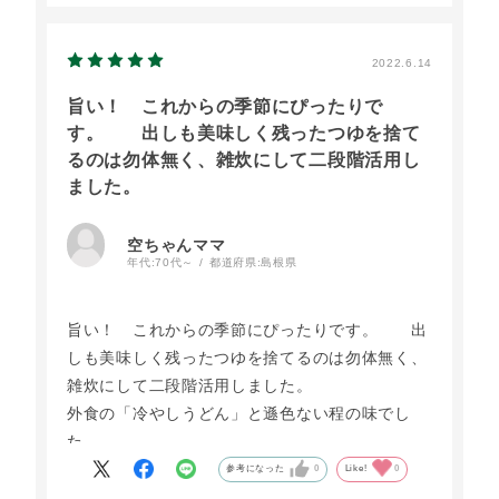
2022.6.14
旨い！ これからの季節にぴったりで
す。 出しも美味しく残ったつゆを捨て
るのは勿体無く、雑炊にして二段階活用し
ました。
空ちゃんママ
年代:
70代～
都道府県:
島根県
旨い！ これからの季節にぴったりです。 出
しも美味しく残ったつゆを捨てるのは勿体無く、
雑炊にして二段階活用しました。
外食の「冷やしうどん」と遜色ない程の味でし
た。
リピーターになりそうです。
参考になった
0
Like!
0