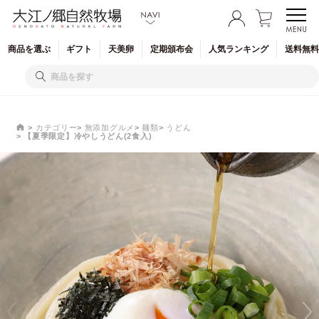
商品を
選ぶ
ギフト
天美卵
定期
頒布会
人気
ランキング
送料無料
カテゴリー
無添加グルメ
麺類
うどん
【夏季限定】冷やしうどん(2食入)