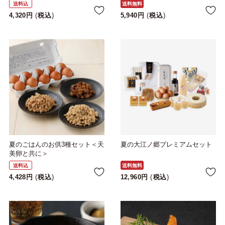
送料込
送料無料
4,320
税込
5,940
税込
夏のごはんのお供3種セット＜天
夏の大江ノ郷プレミアムセット
美卵と共に＞
送料込
送料無料
4,428
税込
12,960
税込