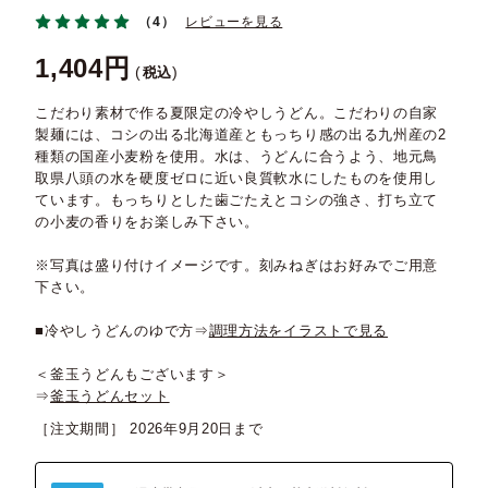
（4）
レビューを見る
1,404
税込
こだわり素材で作る夏限定の冷やしうどん。こだわりの自家
製麺には、コシの出る北海道産ともっちり感の出る九州産の2
種類の国産小麦粉を使用。水は、うどんに合うよう、地元鳥
取県八頭の水を硬度ゼロに近い良質軟水にしたものを使用し
ています。もっちりとした歯ごたえとコシの強さ、打ち立て
の小麦の香りをお楽しみ下さい。
※写真は盛り付けイメージです。刻みねぎはお好みでご用意
下さい。
■冷やしうどんのゆで方⇒
調理方法をイラストで見る
＜釜玉うどんもございます＞
⇒
釜玉うどんセット
［注文期間］
2026年9月20日