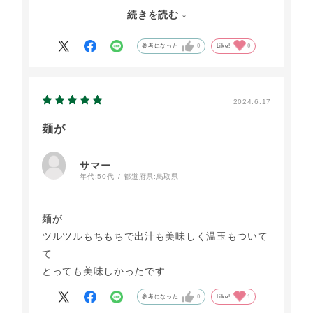
味しかったです。
続きを読む
大江ノ郷は里帰りでよく行くので、上のレストラ
ンだったり、パン屋さんで買ったり、だし卵も美
参考になった
0
Like!
0
味しいし、どこに入っても、買っても品質も味も
良し！是非とも全てご賞味あれ………ってオスス
メです
2024.6.17
麺が
サマー
年代:
50代
都道府県:
鳥取県
麺が
ツルツルもちもちで出汁も美味しく温玉もついて
て
とっても美味しかったです
参考になった
0
Like!
1