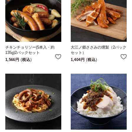
チキンチョリソー(5本入・約
大江ノ郷ささみの燻製（2パック
135g)2パックセット
セット）
1,566
税込
1,404
税込