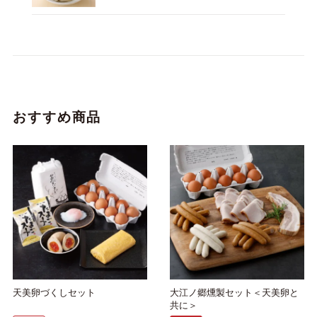
おすすめ商品
天美卵づくしセット
大江ノ郷燻製セット＜天美卵と
共に＞