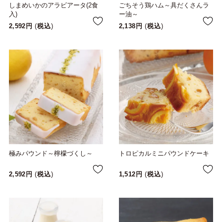
しまめいかのアラビアータ(2食
ごちそう鶏ハム～具だくさんラ
入)
ー油～
2,592
税込
2,138
税込
極みパウンド～檸檬づくし～
トロピカルミニパウンドケーキ
2,592
税込
1,512
税込