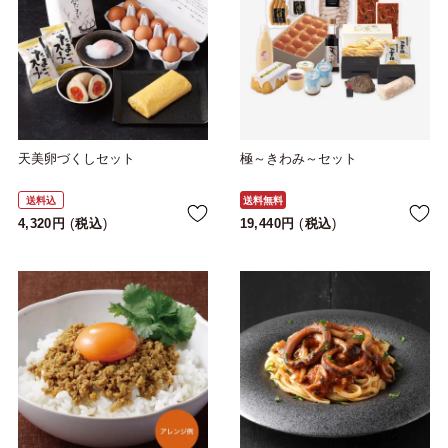
天美卵づくしセット
極～きわみ～セット
送料込
送料無料
4,320
税込
19,440
税込