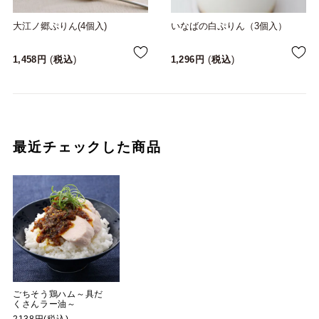
大江ノ郷ぷりん(4個入)
いなばの白ぷりん（3個入）
1,458
税込
1,296
税込
最近チェックした商品
ごちそう鶏ハム～具だ
くさんラー油～