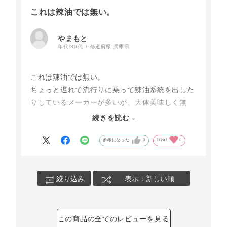
これは辣油では無い。
やまもと
年代:
30代
都道府県:
兵庫県
これは辣油では無い。
ちょっと遅れて流行りに乗って辣油系統を出した
りしているメーカーが多いが、大体美味しく無
い。
続きを読む
こちらはクセが強く、個人的にまったく美味しい
と感じなかった。
参考になった
0
Like!
0
リピは無い。
絞り込み
表示：新しい順
この商品の全てのレビューを見る