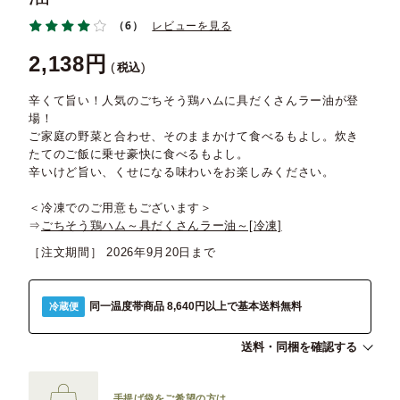
（6）
レビューを見る
2,138
税込
辛くて旨い！人気のごちそう鶏ハムに具だくさんラー油が登
場！
ご家庭の野菜と合わせ、そのままかけて食べるもよし。炊き
たてのご飯に乗せ豪快に食べるもよし。
辛いけど旨い、くせになる味わいをお楽しみください。
＜冷凍でのご用意もございます＞
⇒
ごちそう鶏ハム～具だくさんラー油～[冷凍]
［注文期間］
2026年9月20日
同一温度帯商品 8,640円以上で基本送料無料
冷蔵便
送料・同梱を確認する
手提げ袋をご希望の方は