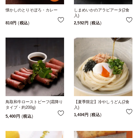
懐かしのとりそぼろ・カレー
しまめいかのアラビアータ(2食
入)
810
税込
2,592
税込
鳥取和牛ローストビーフ(霜降り
【夏季限定】冷やしうどん(2食
タイプ・約200g)
入)
1,404
税込
5,400
税込