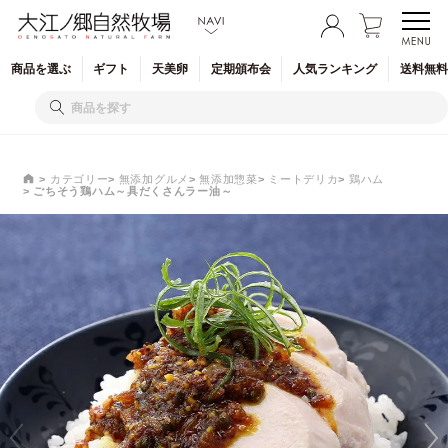
商品を
選ぶ
ギフト
天美卵
定期
頒布会
人気
ランキング
送料無料
カテゴリー
無添加グルメ
無添加惣菜
ミートデリカ
鶏ハム
ごちそう鶏ハム～具だくさんラー油～