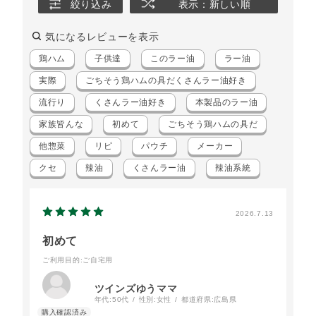
絞り込み
表示：新しい順
気になるレビューを表示
鶏ハム
子供達
このラー油
ラー油
実際
ごちそう鶏ハムの具だくさんラー油好き
流行り
くさんラー油好き
本製品のラー油
家族皆んな
初めて
ごちそう鶏ハムの具だ
他惣菜
リピ
パウチ
メーカー
クセ
辣油
くさんラー油
辣油系統
2026.7.13
初めて
ご利用目的
:ご自宅用
ツインズゆうママ
年代:
50代
性別:
女性
都道府県:
広島県