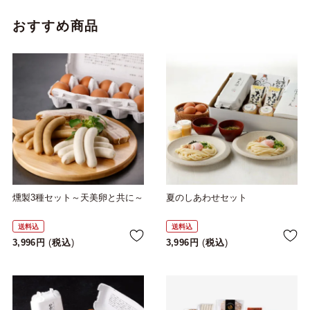
おすすめ商品
燻製3種セット～天美卵と共に～
夏のしあわせセット
送料込
送料込
3,996
税込
3,996
税込