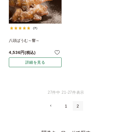
（7）
八頭ばうむ～響～
4,536
税込
詳細を見る
27
件中
21
-
27
件表示
1
2