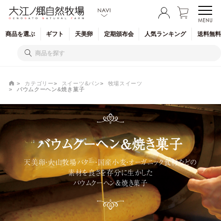
商品を
選ぶ
ギフト
天美卵
定期
頒布会
人気
ランキング
送料無料
カテゴリー
スイーツ&パン
牧場スイーツ
バウムクーヘン&焼き菓子
バウムクーヘン&焼き菓子
天美卵・大山牧場バター・国産小麦・オーガニック食材などの
素材を良さを存分に生かした
バウムクーヘン&焼き菓子