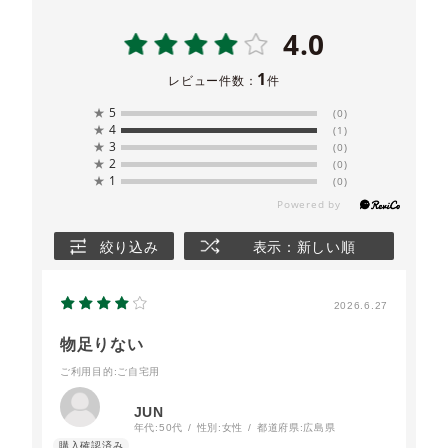
4.0
1
レビュー件数：
件
★
5
(0)
★
4
(1)
★
3
(0)
★
2
(0)
★
1
(0)
絞り込み
表示：新しい順
2026.6.27
物足りない
ご利用目的
:ご自宅用
JUN
年代:
50代
性別:
女性
都道府県:
広島県