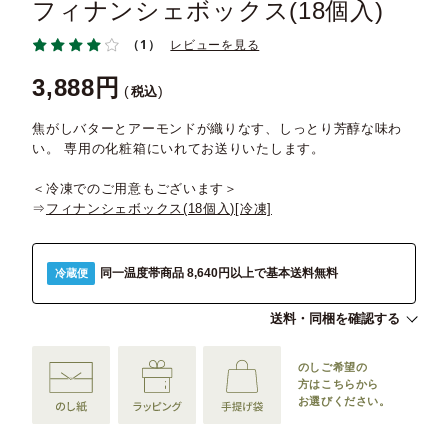
フィナンシェボックス(18個入)
（1）
レビューを見る
3,888
税込
焦がしバターとアーモンドが織りなす、しっとり芳醇な味わ
い。 専用の化粧箱にいれてお送りいたします。
＜冷凍でのご用意もございます＞
⇒
フィナンシェボックス(18個入)[冷凍]
同一温度帯商品 8,640円以上で基本送料無料
冷蔵便
送料・同梱を確認する
のしご希望の
方は
こちらから
お選びください。