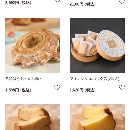
2,592
税込
2,106
税込
八頭ばうむ～いち輪～
フィナンシェボックス(6個入)
1,598
税込
1,620
税込