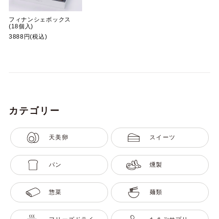
フィナンシェボックス
(18個入)
3888円(税込)
カテゴリー
天美卵
スイーツ
パン
燻製
惣菜
麺類