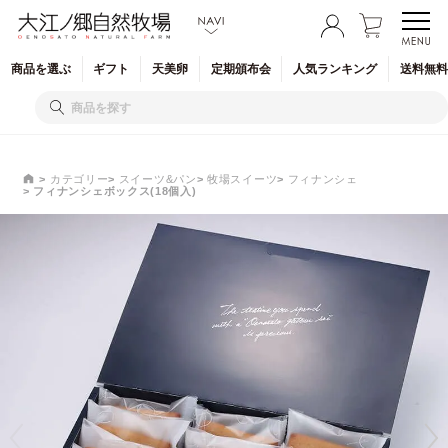
商品を
選ぶ
ギフト
天美卵
定期
頒布会
人気
ランキング
送料無料
カテゴリー
スイーツ&パン
牧場スイーツ
フィナンシェ
フィナンシェボックス(18個入)