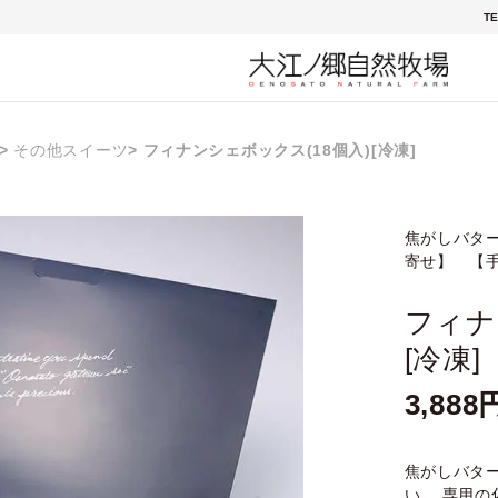
TE
その他スイーツ
フィナンシェボックス(18個入)[冷凍]
焦がしバタ
寄せ】 【
フィナ
[冷凍]
3,888
焦がしバタ
い。 専用