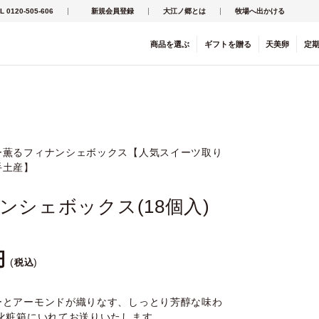
L 0120-505-606
新規会員登録
大江ノ郷とは
牧場へ出かける
商品を
選ぶ
ギフト
を
贈る
天美卵
定
ー薫るフィナンシェボックス【人気スイーツ取り
手土産】
ンシェボックス(18個入)
税込
ーとアーモンドが織りなす、しっとり芳醇な味わ
の化粧箱にいれてお送りいたします。