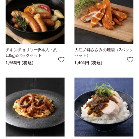
チキンチョリソー(5本入・約
大江ノ郷ささみの燻製（2パック
135g)2パックセット
セット）
1,566
税込
1,404
税込