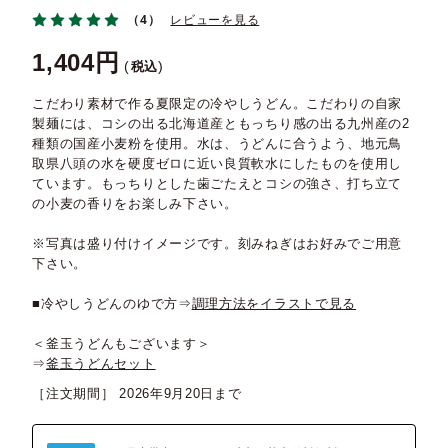
（4）
レビューを見る
1,404
税込
こだわり素材で作る夏限定の冷やしうどん。こだわりの自家
製麺には、コシの出る北海道産ともっちり感の出る九州産の2
種類の国産小麦粉を使用。水は、うどんに合うよう、地元鳥
取県八頭の水を硬度ゼロに近い良質軟水にしたものを使用し
ています。もっちりとした歯ごたえとコシの強さ、打ち立て
の小麦の香りをお楽しみ下さい。
※写真は盛り付けイメージです。刻みねぎはお好みでご用意
下さい。
■冷やしうどんのゆで方⇒
調理方法をイラストで見る
＜釜玉うどんもございます＞
⇒
釜玉うどんセット
［注文期間］
2026年9月20日