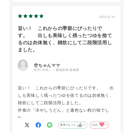
2022.6.14
旨い！ これからの季節にぴったりで
す。 出しも美味しく残ったつゆを捨て
るのは勿体無く、雑炊にして二段階活用し
ました。
空ちゃんママ
年代:
70代～
都道府県:
島根県
旨い！ これからの季節にぴったりです。 出
しも美味しく残ったつゆを捨てるのは勿体無く、
雑炊にして二段階活用しました。
外食の「冷やしうどん」と遜色ない程の味でし
た。
リピーターになりそうです。
参考になった
0
Like!
0