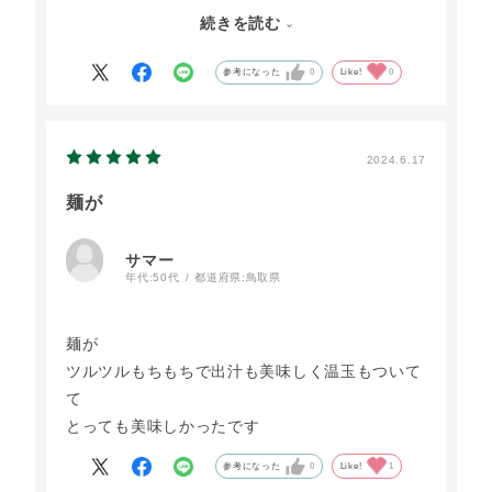
味しかったです。
続きを読む
大江ノ郷は里帰りでよく行くので、上のレストラ
ンだったり、パン屋さんで買ったり、だし卵も美
参考になった
0
Like!
0
味しいし、どこに入っても、買っても品質も味も
良し！是非とも全てご賞味あれ………ってオスス
メです
2024.6.17
麺が
サマー
年代:
50代
都道府県:
鳥取県
麺が
ツルツルもちもちで出汁も美味しく温玉もついて
て
とっても美味しかったです
参考になった
0
Like!
1