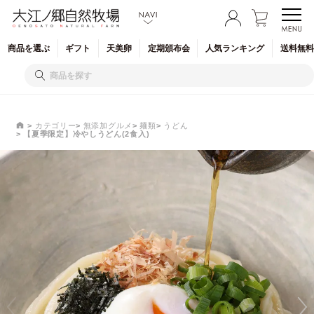
商品を
選ぶ
ギフト
天美卵
定期
頒布会
人気
ランキング
送料無料
カテゴリー
無添加グルメ
麺類
うどん
【夏季限定】冷やしうどん(2食入)