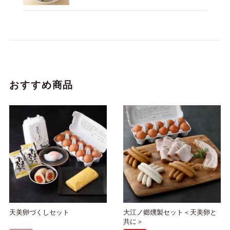
おすすめ商品
天美卵づくしセット
大江ノ郷燻製セット＜天美卵と
共に＞