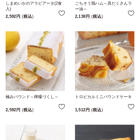
しまめいかのアラビアータ(2食
ごちそう鶏ハム～具だくさんラ
入)
ー油～
2,592
税込
2,138
税込
極みパウンド～檸檬づくし～
トロピカルミニパウンドケーキ
2,592
税込
1,512
税込