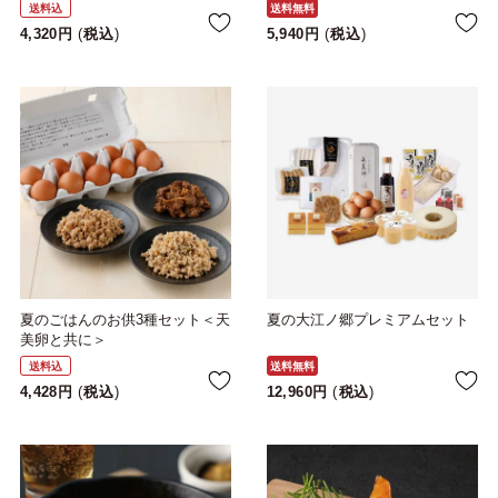
送料込
送料無料
4,320
税込
5,940
税込
夏のごはんのお供3種セット＜天
夏の大江ノ郷プレミアムセット
美卵と共に＞
送料込
送料無料
4,428
税込
12,960
税込