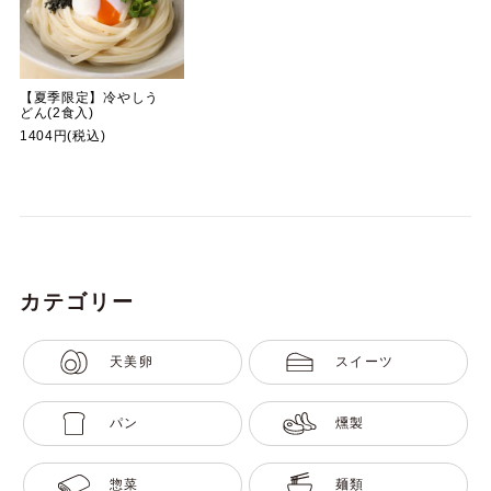
【夏季限定】冷やしう
どん(2食入)
1404円(税込)
カテゴリー
天美卵
スイーツ
パン
燻製
惣菜
麺類