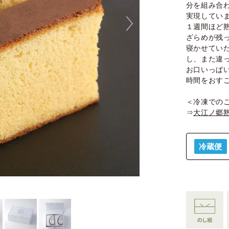
分を組み合
実現してい
１週間ほど
ざらめが残
寝かせてい
し、また違
お口いっぱ
時間をおす
＜冷凍での
⇒
大江ノ郷熟
冷蔵便