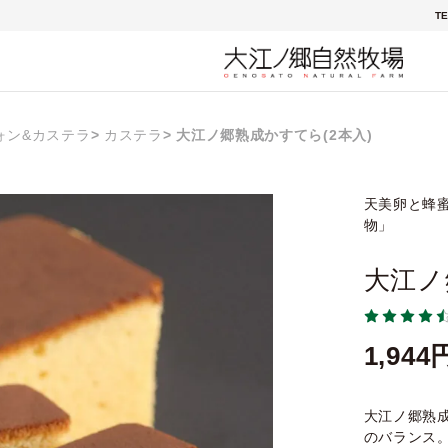
TE
ォン&カステラ
カステラ
大江ノ郷熟成かすてら(2本入)
天美卵と蜂
物」
大江ノ
1,944
大江ノ郷熟
のバランス