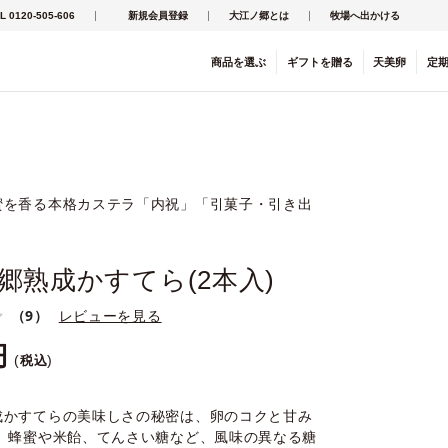
L 0120-505-606
新規会員登録
大江ノ郷とは
牧場へ出かける
商品を
選ぶ
ギフト
を
贈る
天美卵
定
蜜を香る本格カステラ「内祝」「引菓子・引き出
郷熟成かすてら(2本入)
（9）
レビューを見る
税込
成かすてらの美味しさの秘密は、卵のコクと甘み
。 蜂蜜や米飴、てんさい糖など、風味の異なる糖