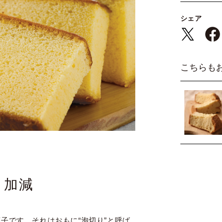
シェア
こちらも
き加減
子です。それはおもに“泡切り”と呼ば