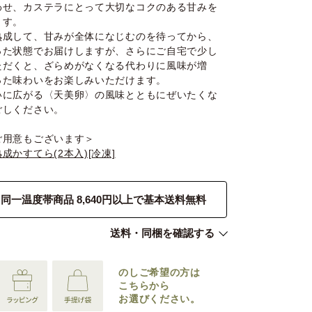
わせ、カステラにとって大切なコクのある甘みを
ます。
熟成して、甘みが全体になじむのを待ってから、
った状態でお届けしますが、さらにご自宅で少し
ただくと、ざらめがなくなる代わりに風味が増
った味わいをお楽しみいただけます。
いに広がる〈天美卵〉の風味とともにぜいたくな
ごしください。
ご用意もございます＞
成かすてら(2本入)[冷凍]
同一温度帯商品 8,640円以上で基本送料無料
送料・同梱を確認する
のしご希望の
方は
こちらから
お選びください。