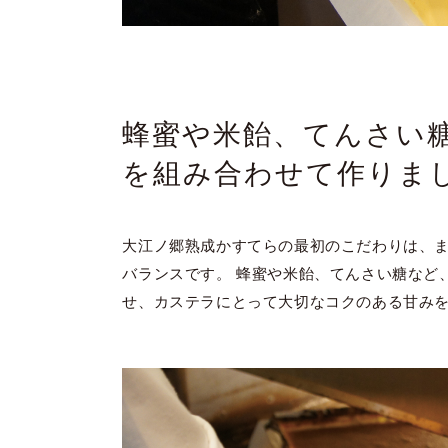
蜂蜜や米飴、てんさい糖
を組み合わせて作りま
大江ノ郷熟成かすてらの最初のこだわりは、
バランスです。 蜂蜜や米飴、てんさい糖など
せ、カステラにとって大切なコクのある甘み