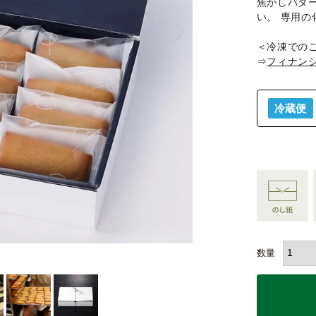
焦がしバタ
い。 専用
＜冷凍での
⇒
フィナンシ
冷蔵便