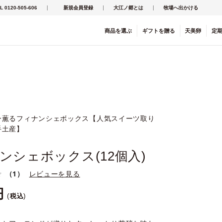
L 0120-505-606
新規会員登録
大江ノ郷とは
牧場へ出かける
商品を
選ぶ
ギフト
を
贈る
天美卵
定
ー薫るフィナンシェボックス【人気スイーツ取り
手土産】
ンシェボックス(12個入)
（1）
レビューを見る
税込