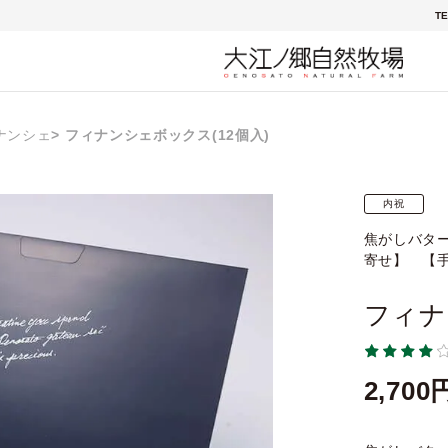
TE
ナンシェ
フィナンシェボックス(12個入)
内祝
焦がしバタ
寄せ】 【
フィナ
2,700