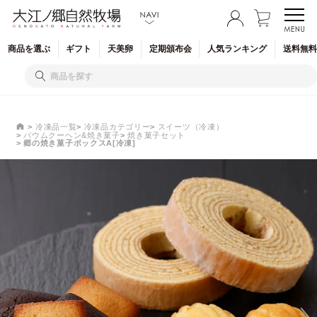
商品を
選ぶ
ギフト
天美卵
定期
頒布会
人気
ランキング
送料無料
冷凍品一覧
冷凍品カテゴリー
スイーツ（冷凍）
バウムクーヘン&焼き菓子
焼き菓子セット
郷の焼き菓子ボックスA[冷凍]