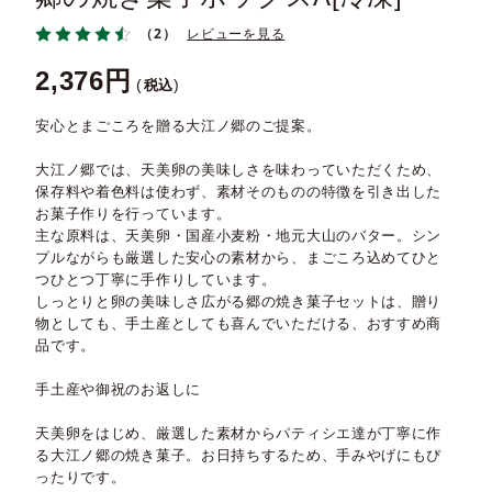
（2）
レビューを見る
2,376
税込
安心とまごころを贈る大江ノ郷のご提案。
大江ノ郷では、天美卵の美味しさを味わっていただくため、
保存料や着色料は使わず、素材そのものの特徴を引き出した
お菓子作りを行っています。
主な原料は、天美卵・国産小麦粉・地元大山のバター。シン
プルながらも厳選した安心の素材から、まごころ込めてひと
つひとつ丁寧に手作りしています。
しっとりと卵の美味しさ広がる郷の焼き菓子セットは、贈り
物としても、手土産としても喜んでいただける、おすすめ商
品です。
手土産や御祝のお返しに
天美卵をはじめ、厳選した素材からパティシエ達が丁寧に作
る大江ノ郷の焼き菓子。お日持ちするため、手みやげにもぴ
ったりです。