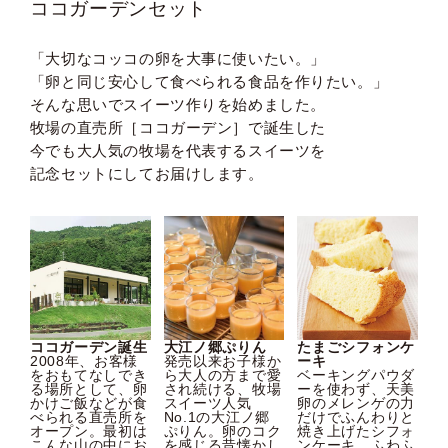
ココガーデンセット
「大切なコッコの卵を大事に使いたい。」
「卵と同じ安心して食べられる食品を作りたい。」
そんな思いでスイーツ作りを始めました。
牧場の直売所［ココガーデン］で誕生した
今でも大人気の牧場を代表するスイーツを
記念セットにしてお届けします。
ココガーデン誕生
大江ノ郷ぷりん
たまごシフォンケ
2008年、お客様
発売以来お子様か
ーキ
をおもてなしでき
ら大人の方まで愛
ベーキングパウダ
る場所として、卵
され続ける、牧場
ーを使わず、天美
かけご飯などが食
スイーツ人気
卵のメレンゲの力
べられる直売所を
No.1の大江ノ郷
だけでふんわりと
オープン。最初は
ぷりん。卵のコク
焼き上げたシフォ
こんな山の中にお
を感じる昔懐かし
ンケーキ。ふわふ