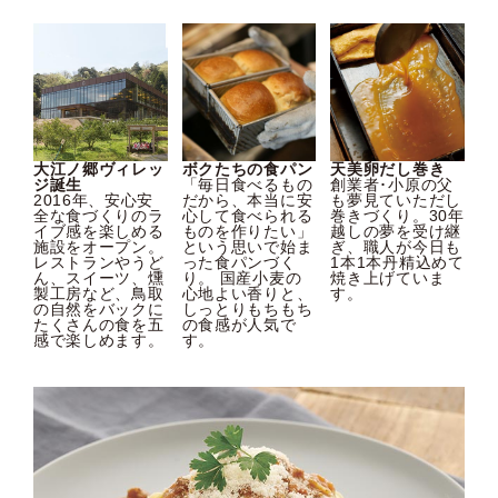
大江ノ郷ヴィレッ
ボクたちの食パン
天美卵だし巻き
ジ誕生
「毎日食べるもの
創業者･小原の父
2016年、安心安
だから、本当に安
も夢見ていただし
全な食づくりのラ
心して食べられる
巻きづくり。30年
イブ感を楽しめる
ものを作りたい」
越しの夢を受け継
施設をオープン。
という思いで始ま
ぎ、職人が今日も
レストランやうど
った食パンづく
1本1本丹精込めて
ん、スイーツ、燻
り。 国産小麦の
焼き上げていま
製工房など、鳥取
心地よい香りと、
す。
の自然をバックに
しっとりもちもち
たくさんの食を五
の食感が人気で
感で楽しめます。
す。