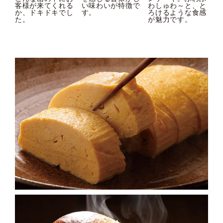
客様が来てくれる
い味わいが特徴で
わしゅわ～と、と
か、ドキドキでし
す。
ろけるような食感
た。
が魅力です。