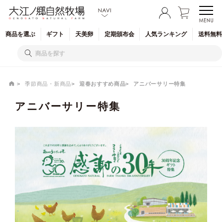
商品を
選ぶ
ギフト
天美卵
定期
頒布会
人気
ランキング
送料無料
季節商品・新商品
迎春おすすめ商品
アニバーサリー特集
アニバーサリー特集