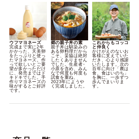
ウフマヨネーズ
郷の親子丼の素
これからもコッコ
完成まで実に2年
親子丼は馴染みの
と仲良く
かかった、天美卵
ある卵料理だから
かけがえのないお
をたっぷりと使っ
こそ、妥協は絶対
客様に支えていた
たマヨネーズ。作
したくありません
だき、心より感謝
って欲しいとご要
でした。生産者･
いたします。次の
望が多かっただけ
小原を含め、みん
百年に向け「農は
に、発売まではド
なで何度も何度も
食、食はいのち」
キドキでした。手
試食を重ね、
を胸に、一歩ずつ
作りマヨネーズの
2023年にようや
歩んでまいりま
味がするとご好評
く完成しました。
す。
です。