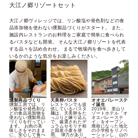
大江ノ郷リゾートセット
大江ノ郷ヴィレッジでは、リン酸塩や発色剤などの食
品添加物を使わない燻製品づくりがスタート。 また、
施設内レストランのお料理をご家庭で簡単に食べられ
るパスタなども開発。 そんな大江ノ郷リゾートを代表
する品々を詰め合わせ。 まるで牧場内を食べ歩きして
いるかのような気分をお楽しみください。
燻製商品づくり
天美卵パスタ
オオエバレーステ
燻製工房では、リ
レストランでも提
イ誕生
ン酸塩や発色剤な
供しているパスタ
2019年、里山リ
どの食品添加物を
麺は、天美卵をた
ゾートホテル「オ
使わない燻製商品
っぷりと練り込ん
オエバレーステ
づくりを行ってい
で、厳選されたデ
イ」をオープン。
ます。 お肉の美
ュラムセモリナ粉
廃校になった地元
味しさをそのまま
と国産小麦を使
の小学校をリノベ
に、安心して食べ
用。 弾力があり
ーションし、山の