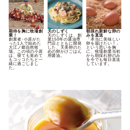
期待を胸に牧場創
天のしずく
朝採れ新鮮な卵の
業！
天のしずくは、創
みを直送
創業者･小原がた
業150年の醤油専
「本当に美味しい
った1人で始めた
門店とともに開発
卵を届けたい！」
大江ノ郷自然牧
した、天美卵のた
という思いを胸
場。この頃の小原
めの卵かけごはん
に、牧場創業当初
は、寝ても覚めて
用醤油。
から朝採れ卵のみ
もコッコたちと一
を今でも毎日直送
緒に過ごしまし
しています。
た。