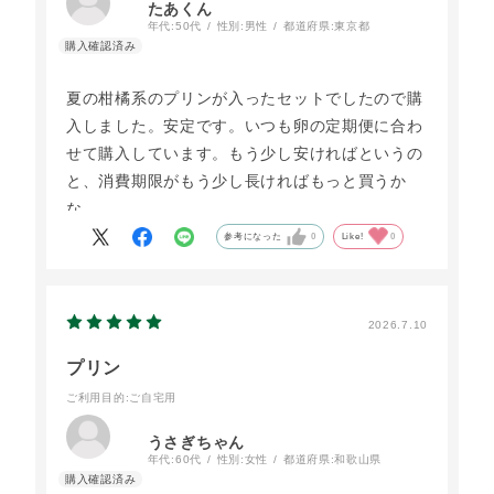
たあくん
年代:
50代
性別:
男性
都道府県:
東京都
夏の柑橘系のプリンが入ったセットでしたので購
入しました。安定です。いつも卵の定期便に合わ
せて購入しています。もう少し安ければというの
と、消費期限がもう少し長ければもっと買うか
な。
参考になった
0
Like!
0
2026.7.10
プリン
ご利用目的
:ご自宅用
うさぎちゃん
年代:
60代
性別:
女性
都道府県:
和歌山県