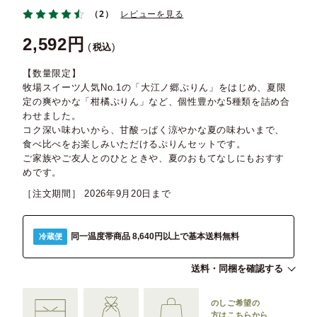
（2）
レビューを見る
2,592
税込
【数量限定】
牧場スイーツ人気No.1の「大江ノ郷ぷりん」をはじめ、夏限
定の爽やかな「柑橘ぷりん」など、個性豊かな5種類を詰め合
わせました。
コク深い味わいから、甘酸っぱく涼やかな夏の味わいまで、
食べ比べをお楽しみいただけるぷりんセットです。
ご家族やご友人とのひとときや、夏のおもてなしにもおすす
めです。
［注文期間］
2026年9月20日
同一温度帯商品 8,640円以上で基本送料無料
冷蔵便
送料・同梱を確認する
のしご希望の
方は
こちらから