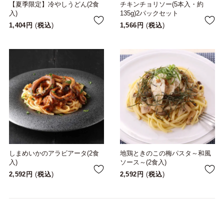
【夏季限定】冷やしうどん(2食
チキンチョリソー(5本入・約
入)
135g)2パックセット
1,404
税込
1,566
税込
しまめいかのアラビアータ(2食
地鶏ときのこの梅パスタ～和風
入)
ソース～(2食入)
2,592
税込
2,592
税込