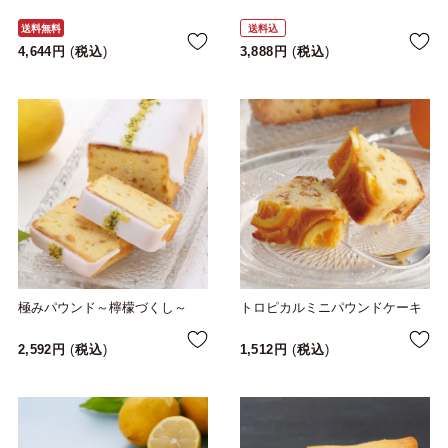
送料無料
送料込
4,644
税込
3,888
税込
極みパウンド～檸檬づくし～
トロピカルミニパウンドケーキ
2,592
税込
1,512
税込