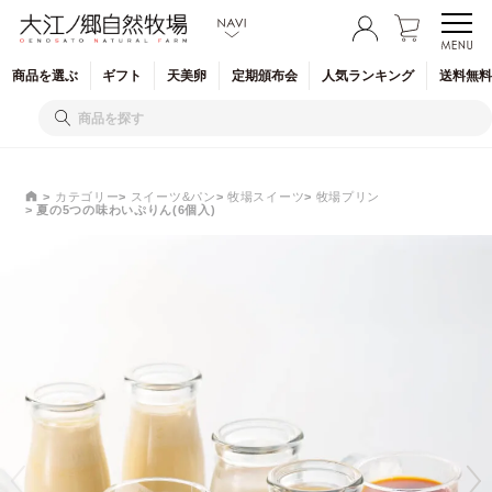
商品を
選ぶ
ギフト
天美卵
定期
頒布会
人気
ランキング
送料無料
カテゴリー
スイーツ&パン
牧場スイーツ
牧場プリン
夏の5つの味わいぷりん(6個入)