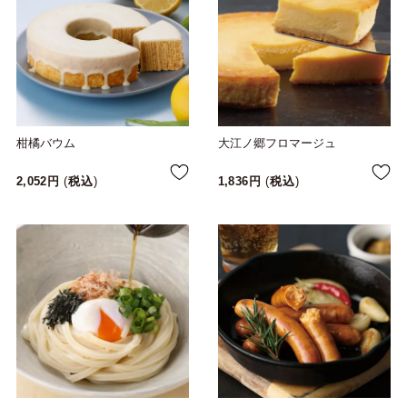
柑橘バウム
大江ノ郷フロマージュ
2,052
税込
1,836
税込