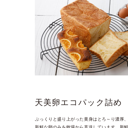
天美卵エコパック詰め
ぷっくりと盛り上がった黄身はとろ～り濃厚
新鮮な卵のみを牧場から直送しています。新