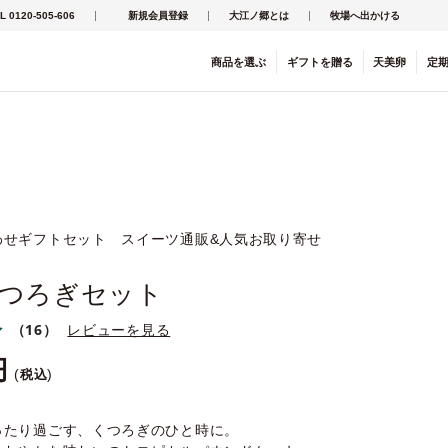
L 0120-505-606
新規会員登録
大江ノ郷とは
牧場へ出かける
商品を
選ぶ
ギフト
を
贈る
天美卵
定
わせギフトセット スイーツ通販&人気お取り寄せ
つろぎセット
（16）
レビューを見る
税込
ったり過ごす、くつろぎのひと時に。