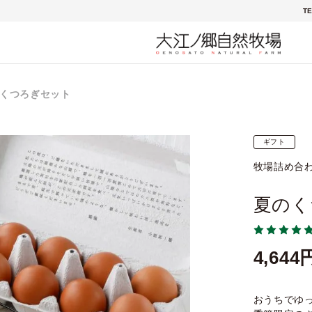
TE
くつろぎセット
ギフト
牧場詰め合
夏のく
4,644
おうちでゆ