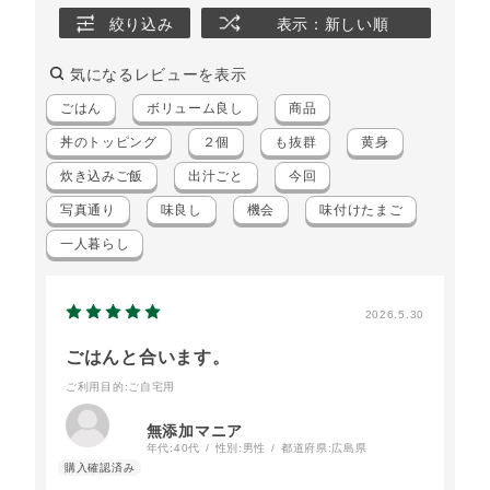
絞り込み
表示：新しい順
気になるレビューを表示
ごはん
ボリューム良し
商品
丼のトッピング
２個
も抜群
黄身
炊き込みご飯
出汁ごと
今回
写真通り
味良し
機会
味付けたまご
一人暮らし
2026.5.30
ごはんと合います。
ご利用目的
:ご自宅用
無添加マニア
年代:
40代
性別:
男性
都道府県:
広島県