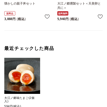
懐かしの親子丼セット
大江ノ郷燻製セット＜天美卵と
共に＞
送料込
送料無料
3,888
税込
5,940
税込
最近チェックした商品
大江ノ郷味たまご(2個
入)
594円(税込)