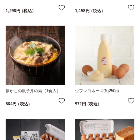
1,296
税込
1,458
税込
懐かしの親子丼の素（1食入）
ウフマヨネーズ(約250g)
864
税込
972
税込