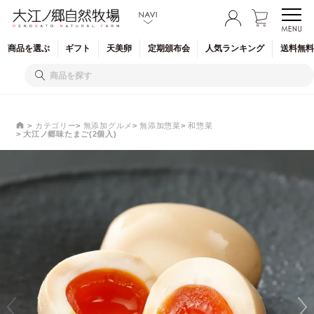
商品を
選ぶ
ギフト
天美卵
定期
頒布会
人気
ランキング
送料無料
カテゴリー
無添加グルメ
無添加惣菜
和惣菜
大江ノ郷味たまご(2個入)