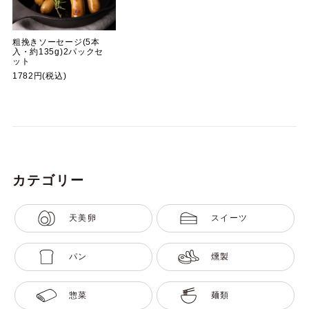
粗挽きソーセージ(5本
入・約135g)2パックセ
ット
1782円(税込)
カテゴリー
天美卵
スイーツ
パン
燻製
惣菜
麺類