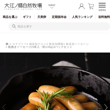
商品を
選ぶ
ギフト
天美卵
定期
頒布会
人気
ランキング
送料無料
カテゴリー
無添加グルメ
無添加燻製
無添加ソーセージ
粗挽きソーセージ(5本入・約135g)2パックセット