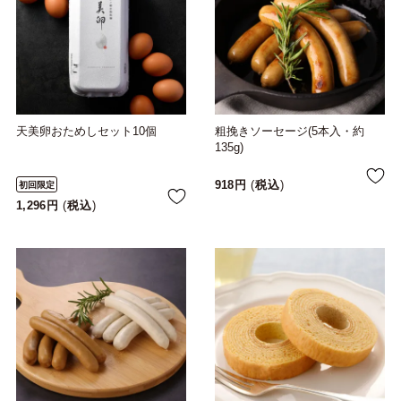
天美卵おためしセット10個
粗挽きソーセージ(5本入・約
135g)
918
税込
初回限定
1,296
税込