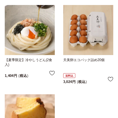
【夏季限定】冷やしうどん(2食
天美卵エコパック詰め20個
入)
1,404
税込
送料込
3,024
税込