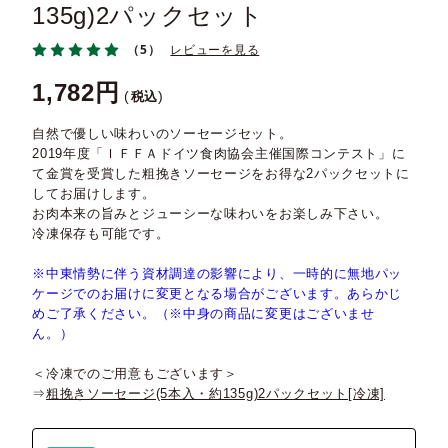
135g)2パックセット
（5）
レビューを見る
1,782
税込
自然で優しい味わいのソーセージセット。
2019年度「ＩＦＦＡドイツ食肉協会主催国際コンテスト」に
て金賞を受賞した粗挽きソーセージをお得な2パックセットに
してお届けします。
お肉本来の旨みとジューシーな味わいをお楽しみ下さい。
冷凍保存も可能です。
※中東情勢に伴う資材調達の影響により、一時的に無地パッ
ケージでのお届けに変更となる場合がございます。あらかじ
めご了承ください。（※中身の商品に変更はございませ
ん。）
＜冷凍でのご用意もございます＞
⇒
粗挽きソーセージ(5本入・約135g)2パックセット[冷凍]