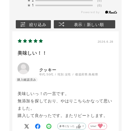
★
2
(0)
★
1
(0)
絞り込み
表示：新しい順
2026.6.28
美味しい！！
クッキー
年代:
50代
性別:
女性
都道府県:
島根県
美味しいっ！の一言です。
無添加を探しており、やはりこちらかなって思い
ました。
購入して良かったです。またリピートします。
参考になった
0
Like!
0