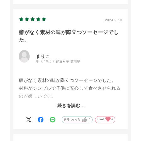
2024.9.19
癖がなく素材の味が際立つソーセージでし
た。
まりこ
年代:
40代
都道府県:
愛知県
癖がなく素材の味が際立つソーセージでした。
材料がシンプルで子供に安心して食べさせられる
のが嬉しいです。
6歳の娘のおやつにはるまきの皮で包んでトース
続きを読む
トしたり、お弁当の一品にしたり、朝食に使った
り兎に角美味しく頂いています。
参考になった
0
Like!
0
素材にこだわっているのでお値段は高く感じます
が、頻繁ではないですがリピートしています。