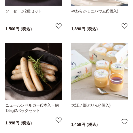
ソーセージ2種セット
やわらかミニバウム(5個入)
1,566
税込
1,890
税込
ニュールンベルガー(5本入・約
大江ノ郷ぷりん(4個入)
135g)2パックセット
1,998
税込
1,458
税込