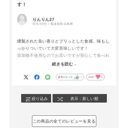
す！
りんりん27
年代:
50代
都道府県:
広島県
燻製された良い香りとプリっとした食感、味もし
っかりついていて大変美味しいです！
添加物不使用なのでお高いですが安心して食べれ
るので定期的に購入しています。脂質も控えめな
続きを読む
ので嬉しいですね！ホワイトやハーブもたべまし
たが、こちらの燻製タイプが一番好きです！
参考になった
1
Like!
0
絞り込み
表示：新しい順
この商品の全てのレビューを見る