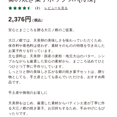
（2）
レビューを見る
2,376
税込
安心とまごころを贈る大江ノ郷のご提案。
大江ノ郷では、天美卵の美味しさを味わっていただくため、
保存料や着色料は使わず、素材そのものの特徴を引き出した
お菓子作りを行っています。
主な原料は、天美卵・国産小麦粉・地元大山のバター。シン
プルながらも厳選した安心の素材から、まごころ込めてひと
つひとつ丁寧に手作りしています。
しっとりと卵の美味しさ広がる郷の焼き菓子セットは、贈り
物としても、手土産としても喜んでいただける、おすすめ商
品です。
手土産や御祝のお返しに
天美卵をはじめ、厳選した素材からパティシエ達が丁寧に作
る大江ノ郷の焼き菓子。お日持ちするため、手みやげにもぴ
ったりです。