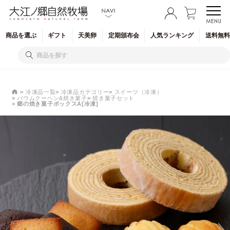
商品を
選ぶ
ギフト
天美卵
定期
頒布会
人気
ランキング
送料無料
冷凍品一覧
冷凍品カテゴリー
スイーツ（冷凍）
バウムクーヘン&焼き菓子
焼き菓子セット
郷の焼き菓子ボックスA[冷凍]