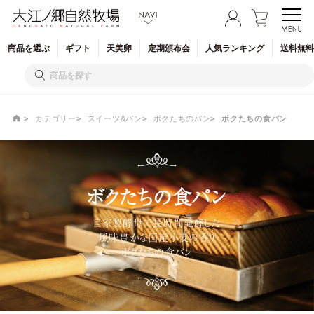
商品を
選ぶ
ギフト
天美卵
定期
頒布会
人気
ランキング
送料無料
カテゴリー
スイーツ&パン
ボクたちのパン
ボクたちの食パン
ボクたちの食パン
自家製酵母で長時間発酵した
風味豊かな国産小麦の香り
ボクたちの食パン