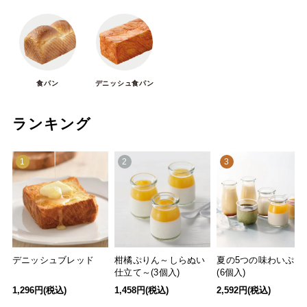
食パン
デニッシュ食パン
ランキング
1
2
3
デニッシュブレッド
柑橘ぷりん～しらぬい
夏の5つの味わいぷり
仕立て～(3個入)
(6個入)
1,296円(税込)
1,458円(税込)
2,592円(税込)