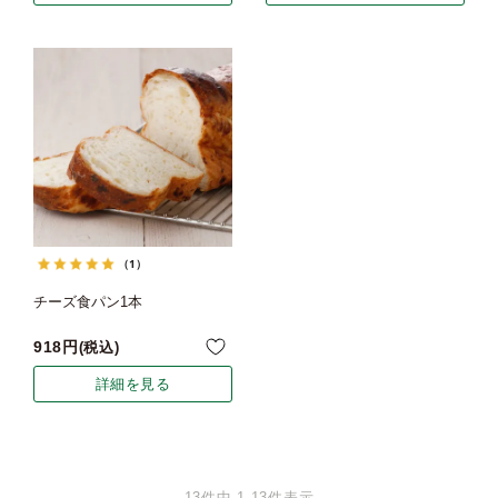
（1）
チーズ食パン1本
918
税込
詳細を見る
13
件中
1
-
13
件表示