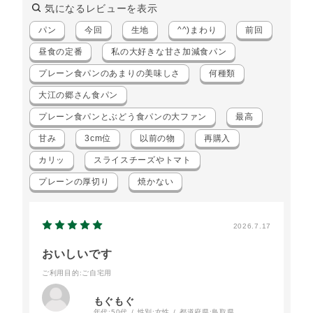
気になるレビューを表示
パン
今回
生地
^^)まわり
前回
昼食の定番
私の大好きな甘さ加減食パン
プレーン食パンのあまりの美味しさ
何種類
大江の郷さん食パン
プレーン食パンとぶどう食パンの大ファン
最高
甘み
3cm位
以前の物
再購入
カリッ
スライスチーズやトマト
プレーンの厚切り
焼かない
2026.7.17
おいしいです
ご利用目的
:ご自宅用
もぐもぐ
年代:
50代
性別:
女性
都道府県:
鳥取県