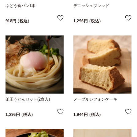
ぶどう食パン1本
デニッシュブレッド
918
税込
1,296
税込
釜玉うどんセット(2食入)
メープルシフォンケーキ
1,296
税込
1,944
税込