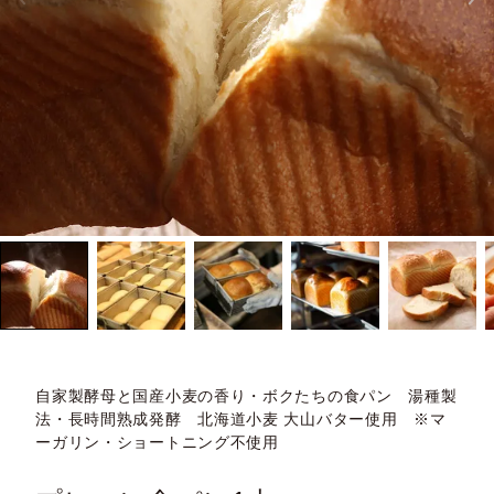
自家製酵母と国産小麦の香り・ボクたちの食パン 湯種製
法・長時間熟成発酵 北海道小麦 大山バター使用 ※マ
ーガリン・ショートニング不使用