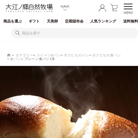
商品を
選ぶ
ギフト
天美卵
定期
頒布会
人気
ランキング
送料無料
カテゴリー
スイーツ&パン
ボクたちのパン
ボクたちの食パン
食パン
プレーン食パン1本