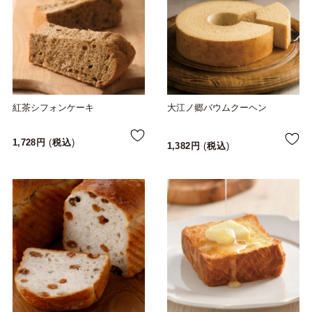
紅茶シフォンケーキ
大江ノ郷バウムクーヘン
1,728
税込
1,382
税込