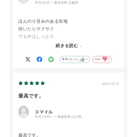
年代:
50代
都道府県:
京都府
ほんのり甘みのある生地
焼いたらサクサク
でも中はしっとり
ガーリックバターや
続きを読む
天美卵の半熟目玉焼きを
乗せたら最強朝ごはんです
参考になった
0
Like!
0
2024.12.3
最高です。
スマイル
年代:
70代～
都道府県:
山口県
最高です。