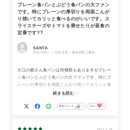
プレーン食パンとぶどう食パンの大ファン
です。特にプレーンの厚切りを両面こんが
り焼いてカリッと食べるのがいいです。ス
ライスチーズやトマトを乗せたりが昼食の
定番です??
SANTA
年代:
70代～
性別:
女性
都道府県:
三重県
大江の郷さん食パンは何種類もありますがプレー
ン食パンとぶどう食パンの大ファンです。特にプ
レーンの厚切りを両面こんがり焼いてカリッと食
べるのがいいです。スライスチーズやトマトを乗
続きを読む
せたりが昼食の定番です??
プレーン食パンの両面にオリーブオイルを垂らし
参考になった
0
Like!
0
てこんがり焼きついでにリンゴorトマトなどを軽
く焼いて一緒に食べます。
2022.2.28