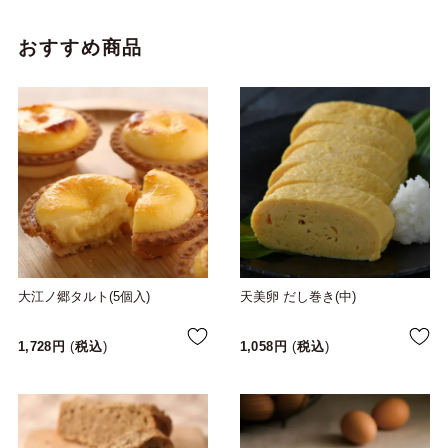
おすすめ商品
大江ノ郷タルト(5個入)
天美卵 だし巻き(中)
1,728
税込
1,058
税込