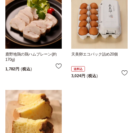
鹿野地鶏の鶏ハムプレーン(約
天美卵エコパック詰め20個
170g)
1,782
税込
送料込
3,024
税込