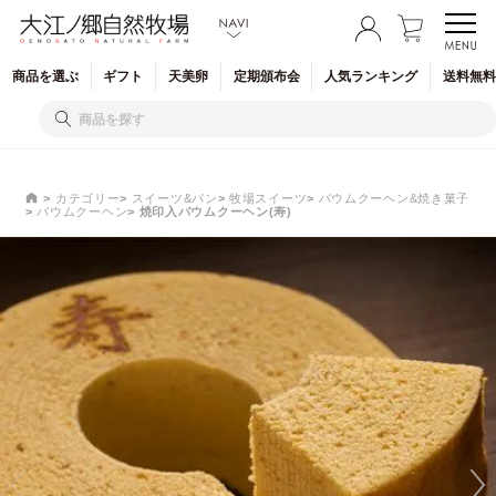
商品を
選ぶ
ギフト
天美卵
定期
頒布会
人気
ランキング
送料無料
カテゴリー
スイーツ&パン
牧場スイーツ
バウムクーヘン&焼き菓子
バウムクーヘン
焼印入バウムクーヘン(寿)