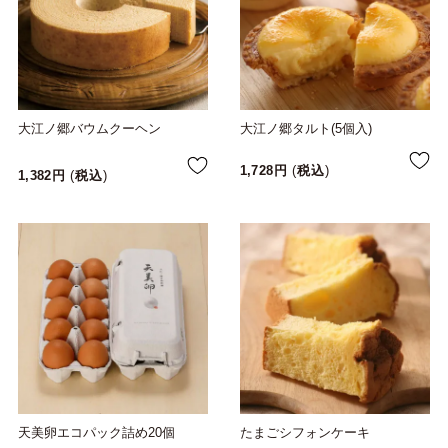
大江ノ郷バウムクーヘン
大江ノ郷タルト(5個入)
1,728
税込
1,382
税込
天美卵エコパック詰め20個
たまごシフォンケーキ