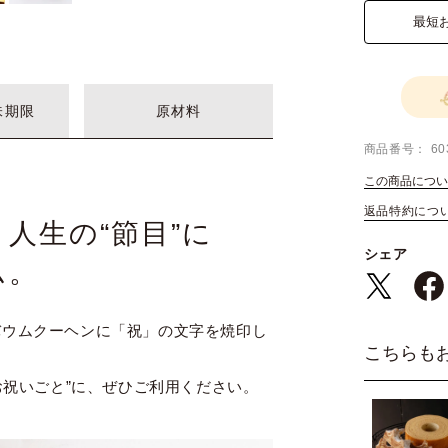
最短
味期限
原材料
商品番号
60
この商品につい
返品特約につ
人生の“節目”に
シェア
ム。
バウムクーヘンに「祝」の文字を焼印し
こちらも
お祝いごと”に、ぜひご利用ください。