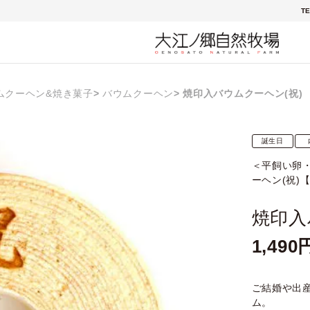
TE
ムクーヘン&焼き菓子
バウムクーヘン
焼印入バウムクーヘン(祝)
誕生日
＜平飼い卵
ーヘン(祝)
焼印入
1,490
ご結婚や出
ム。