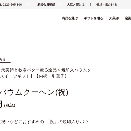
L 0120-505-606
新規会員登録
大江ノ郷とは
牧場へ出かける
商品を
選ぶ
ギフト
を
贈る
天美卵
定
内祝
・天美卵と牧場バター薫る逸品＞焼印入バウムク
【スイーツギフト】【内祝・引菓子】
バウムクーヘン(祝)
税込
産祝いなどにおすすめの 「祝」の焼印入りバウ