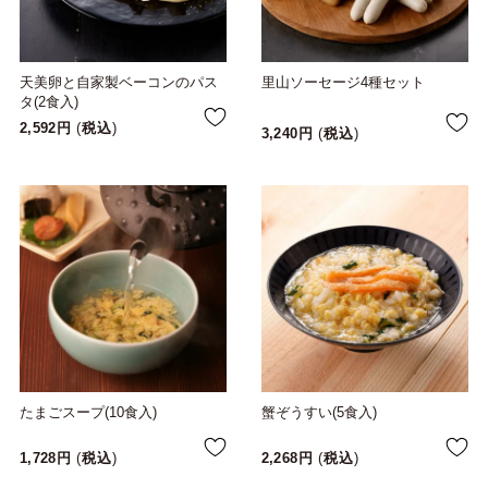
天美卵と自家製ベーコンのパス
里山ソーセージ4種セット
タ(2食入)
2,592
税込
3,240
税込
たまごスープ(10食入)
蟹ぞうすい(5食入)
1,728
税込
2,268
税込