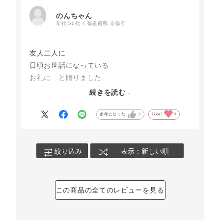
のんちゃん
年代:
50代
都道府県:
京都府
友人二人に
日頃お世話になっている
お礼に と贈りました
家族で
続きを読む
美味しく頂きましたと
連絡があり、
参考になった
0
Like!
0
喜んでもらえたようです。
また機会があれば
贈らせて頂きます。
絞り込み
表示：新しい順
この商品の全てのレビューを見る