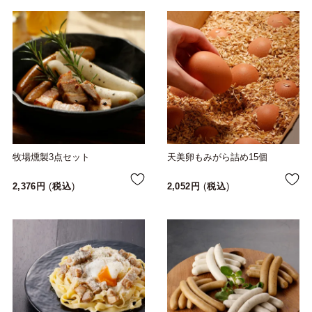
牧場燻製3点セット
天美卵もみがら詰め15個
2,376
税込
2,052
税込