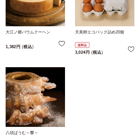
大江ノ郷バウムクーヘン
天美卵エコパック詰め20個
送料込
1,382
税込
3,024
税込
八頭ばうむ～響～