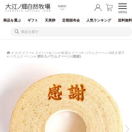
商品を
選ぶ
ギフト
天美卵
定期
頒布会
人気
ランキング
送料無料
カテゴリー
スイーツ&パン
牧場スイーツ
バウムクーヘン&焼き菓子
バウムクーヘン
焼印入バウムクーヘン(感謝)