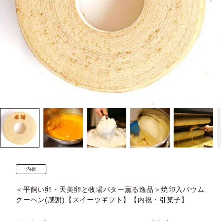
内祝
＜平飼い卵・天美卵と牧場バター薫る逸品＞焼印入バウム
クーヘン(感謝)【スイーツギフト】【内祝・引菓子】