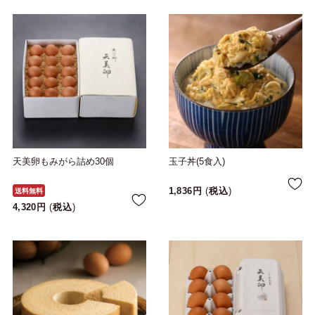
天美卵もみがら詰め30個
玉子丼(5食入)
1,836
税込
送料無料
4,320
税込