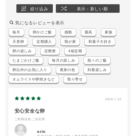
絞り込み
表示：新しい順
気になるレビューを表示
毎月
卵かけご飯
感動
最高
家族
天美卵
定期購入
我が家
和菓子大好き
卵の楽しみ
定期便
4箱定期
たまごかけご飯
毎月の楽しみ
熱々のご飯
卵以外のお気に入り
黄身の色
到着楽しみ
オムライスや卵焼きなど
取り寄せ
2026.7.13
安心安全な卵
ご利用目的
:ご自宅用
erin