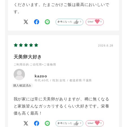
くださいます。たまごかけご飯は最高においしいで
す。
参考になった
0
Like!
0
2026.6.28
天美卵大好き
ご利用目的
:ご自宅用+ご進物用
kazoo
年代:
40代
性別:
女性
都道府県:
千葉県
我が家には常に天美卵がありますが、稀に無くなる
と家族皆んなガッカリするくらい大好きです。栄養
価も高く最高！
参考になった
0
Like!
0