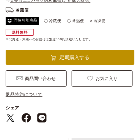
⇒
天美卵エコパック詰め60個(定期購入商品)
冷蔵便
同梱可能商品
◯ 冷蔵便
◯ 常温便
× 冷凍便
送料無料
※北海道・沖縄へのお届けは別途550円頂戴いたします。
定期購入する
商品問い合わせ
お気に入り
返品特約について
シェア