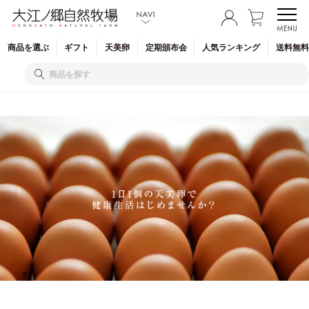
商品を
選ぶ
ギフト
天美卵
定期
頒布会
人気
ランキング
送料無料