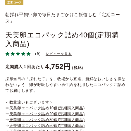
朝採れ平飼い卵で毎日たまごかけご飯愉しむ「定期コー
ス」
天美卵エコパック詰め40個(定期購
入商品)
（9）
レビューを見る
4,752
定期購入１回あたり
税込
採卵当日の「採れたて」を、牧場から直送。新鮮なおいしさを損な
わないよう、卵が呼吸しやすい再生紙を利用したエコパックに詰め
てお届けします。
＜数量違いもございます＞
⇒
天美卵エコパック詰め10個(定期購入商品)
⇒
天美卵エコパック詰め20個(定期購入商品)
⇒
天美卵エコパック詰め30個(定期購入商品)
⇒
天美卵エコパック詰め50個(定期購入商品)