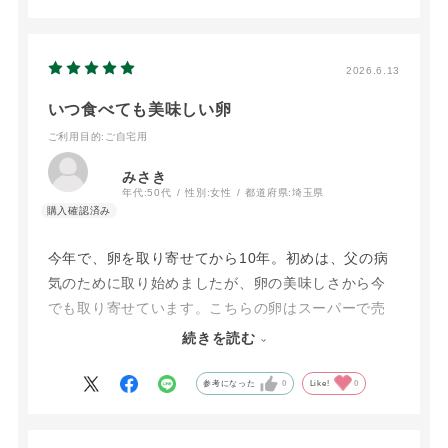
2026.6.13
いつ食べても美味しい卵
ご利用目的
:ご自宅用
みさき
年代:
50代
性別:
女性
都道府県:
埼玉県
今年で、卵を取り寄せてから10年。初めは、父の病
気のために取り始めましたが、卵の美味しさから今
でも取り寄せています。こちらの卵はスーパーで売
ってる卵とは黄身の色が全く違って味も美味しで
続きを読む
す。卵かけご飯がおすすめです。卵と一緒に送られ
てくる直筆の手紙も楽しみにしています。
参考になった
0
Like!
0