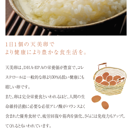
1日1個の天美卵で
より健康により豊かな食生活を。
天美卵は、ＤＨＡ・ＥＰＡの栄養価が豊富で、
コレ
ステロールは一般的な卵より
30％も低い健康にも
嬉しい卵です。
また、卵は完全栄養食といわれるほど、
人間の生
命維持活動に必要な
必須アミノ酸が
バランスよく
含まれた優秀食材で、
疲労回復や筋肉を強化、
さらには免疫力もアップし
てくれるともいわれています。