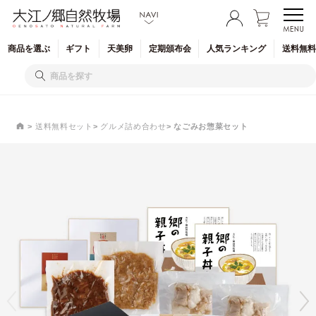
商品を
選ぶ
ギフト
天美卵
定期
頒布会
人気
ランキング
送料無料
送料無料セット
グルメ詰め合わせ
なごみお惣菜セット