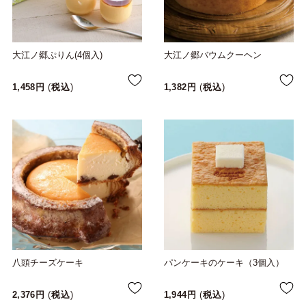
大江ノ郷ぷりん(4個入)
大江ノ郷バウムクーヘン
1,458
税込
1,382
税込
八頭チーズケーキ
パンケーキのケーキ（3個入）
2,376
税込
1,944
税込