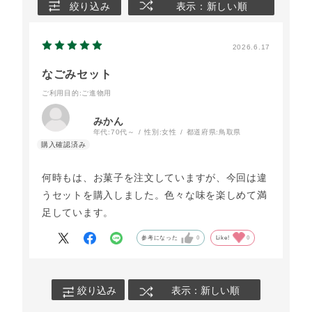
絞り込み
表示：新しい順
2026.6.17
なごみセット
ご利用目的
:ご進物用
みかん
年代:
70代～
性別:
女性
都道府県:
鳥取県
何時もは、お菓子を注文していますが、今回は違
うセットを購入しました。色々な味を楽しめて満
足しています。
参考になった
0
Like!
0
絞り込み
表示：新しい順