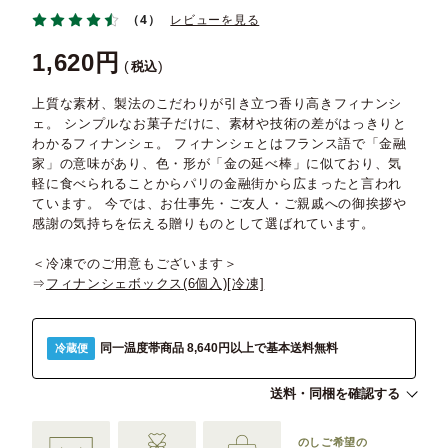
（4）
レビューを見る
1,620
税込
上質な素材、製法のこだわりが引き立つ香り高きフィナンシ
ェ。 シンプルなお菓子だけに、素材や技術の差がはっきりと
わかるフィナンシェ。 フィナンシェとはフランス語で「金融
家」の意味があり、色・形が「金の延べ棒」に似ており、気
軽に食べられることからパリの金融街から広まったと言われ
ています。 今では、お仕事先・ご友人・ご親戚への御挨拶や
感謝の気持ちを伝える贈りものとして選ばれています。
＜冷凍でのご用意もございます＞
⇒
フィナンシェボックス(6個入)[冷凍]
同一温度帯商品 8,640円以上で基本送料無料
冷蔵便
送料・同梱を確認する
のしご希望の