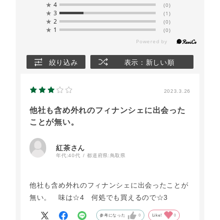
★
4
(0)
★
3
(1)
★
2
(0)
★
1
(0)
絞り込み
表示：新しい順
2023.3.26
他社も含め外れのフィナンシェに出会った
ことが無い。
紅茶さん
年代:
40代
都道府県:
鳥取県
他社も含め外れのフィナンシェに出会ったことが
無い。 味は☆4 何処でも買えるので☆3
参考になった
0
Like!
0