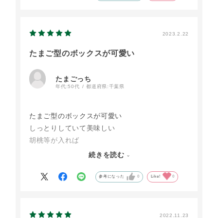
2023.2.22
たまご型のボックスが可愛い
たまごっち
年代:
50代
都道府県:
千葉県
たまご型のボックスが可愛い
しっとりしていて美味しい
胡桃等が入れば
食感も楽しめていいかも
続きを読む
でも価格が高くなるから無理かなと思いながら
贅沢な時間を過ごしました
参考になった
0
Like!
0
ごちそう様でした。
2022.11.23