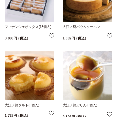
フィナンシェボックス(18個入)
大江ノ郷バウムクーヘン
3,888
税込
1,382
税込
大江ノ郷タルト(5個入)
大江ノ郷ぷりん(6個入)
1,728
税込
2,106
税込