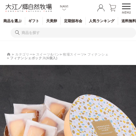
商品を
選ぶ
ギフト
天美卵
定期
頒布会
人気
ランキング
送料無料
カテゴリー
スイーツ&パン
牧場スイーツ
フィナンシェ
フィナンシェボックス(6個入)